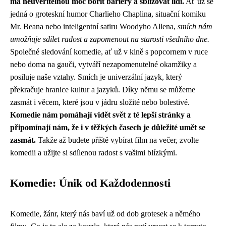
má neuvěřitelnou moc bořit bariéry a sbližovat lidi.
Ať už se
jedná o groteskní humor Charlieho Chaplina, situační komiku
Mr. Beana nebo inteligentní satiru Woodyho Allena,
smích nám
umožňuje sdílet radost a zapomenout na starosti všedního dne.
Společné sledování komedie, ať už v kině s popcornem v ruce
nebo doma na gauči, vytváří nezapomenutelné okamžiky a
posiluje naše vztahy. Smích je univerzální jazyk, který
překračuje hranice kultur a jazyků. Díky němu se můžeme
zasmát i věcem, které jsou v jádru složité nebo bolestivé.
Komedie nám pomáhají vidět svět z té lepší stránky a
připomínají nám, že i v těžkých časech je důležité umět se
zasmát.
Takže až budete příště vybírat film na večer, zvolte
komedii a užijte si sdílenou radost s vašimi blízkými.
Komedie: Únik od Každodennosti
Komedie, žánr, který nás baví už od dob grotesek a němého