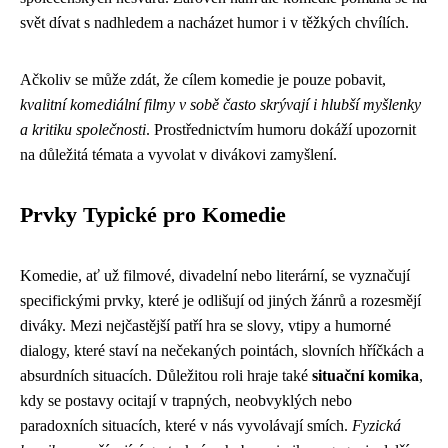
svět dívat s nadhledem a nacházet humor i v těžkých chvílích.
Ačkoliv se může zdát, že cílem komedie je pouze pobavit,
kvalitní komediální filmy v sobě často skrývají i hlubší myšlenky
a kritiku společnosti
. Prostřednictvím humoru dokáží upozornit
na důležitá témata a vyvolat v divákovi zamyšlení.
Prvky Typické pro Komedie
Komedie, ať už filmové, divadelní nebo literární, se vyznačují
specifickými prvky, které je odlišují od jiných žánrů a rozesmějí
diváky. Mezi nejčastější patří hra se slovy, vtipy a humorné
dialogy, které staví na nečekaných pointách, slovních hříčkách a
absurdních situacích. Důležitou roli hraje také
situační komika
,
kdy se postavy ocitají v trapných, neobvyklých nebo
paradoxních situacích, které v nás vyvolávají smích.
Fyzická