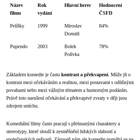
Název
Rok
Hlavní herec
Hodnocení
filmu
vydání
ČSFD
Pelíšky
1999
Miroslav
84%
Donutil
Pupendo
2003
Bolek
78%
Polívka
Základem komedie je často
kontrast a překvapení
. Může jít o
kontrast mezi očekáváním a realitou, mezi postavami s odlišnými
povahami nebo mezi vážným tématem a humorným podáním.
Právě toto narušení očekávání a překvapivé zvraty v ději jsou
zdrojem smíchu.
Komediální filmy často pracují s přehnanými charaktery a
stereotypy, které slouží k zesměšnění lidských slabostí a
společenských nešvarů. Zároveň nám ale komedie pomáhá se na