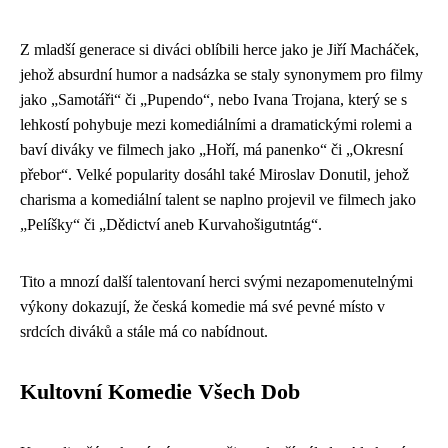
Z mladší generace si diváci oblíbili herce jako je Jiří Macháček,
jehož absurdní humor a nadsázka se staly synonymem pro filmy
jako „Samotáři“ či „Pupendo“, nebo Ivana Trojana, který se s
lehkostí pohybuje mezi komediálními a dramatickými rolemi a
baví diváky ve filmech jako „Hoří, má panenko“ či „Okresní
přebor“. Velké popularity dosáhl také Miroslav Donutil, jehož
charisma a komediální talent se naplno projevil ve filmech jako
„Pelíšky“ či „Dědictví aneb Kurvahošigutntág“.
Tito a mnozí další talentovaní herci svými nezapomenutelnými
výkony dokazují, že česká komedie má své pevné místo v
srdcích diváků a stále má co nabídnout.
Kultovní Komedie Všech Dob