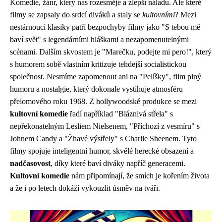
Komedie, žánr, který nás rozesměje a zlepší náladu. Ale které
filmy se zapsaly do srdcí diváků a staly se
kultovními
? Mezi
nestárnoucí klasiky patří bezpochyby filmy jako "S tebou mě
baví svět" s legendárními hláškami a nezapomenutelnými
scénami. Dalším skvostem je "Marečku, podejte mi pero!", který
s humorem sobě vlastním kritizuje tehdejší socialistickou
společnost. Nesmíme zapomenout ani na "Pelíšky", film plný
humoru a nostalgie, který dokonale vystihuje atmosféru
přelomového roku 1968. Z hollywoodské produkce se mezi
kultovní komedie
řadí například "Bláznivá střela" s
nepřekonatelným Lesliem Nielsenem, "Příchozí z vesmíru" s
Johnem Candy a "Žhavé výstřely" s Charlie Sheenem. Tyto
filmy spojuje inteligentní humor, skvělé herecké obsazení a
nadčasovost
, díky které baví diváky napříč generacemi.
Kultovní komedie
nám připomínají, že smích je kořením života
a že i po letech dokáží vykouzlit úsměv na tváři.