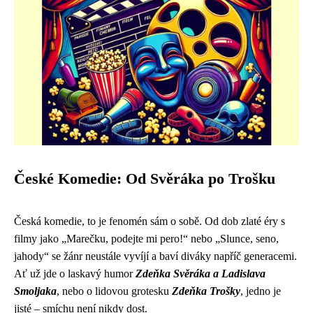
České Komedie: Od Svěráka po Trošku
Česká komedie, to je fenomén sám o sobě. Od dob zlaté éry s
filmy jako „Marečku, podejte mi pero!“ nebo „Slunce, seno,
jahody“ se žánr neustále vyvíjí a baví diváky napříč generacemi.
Ať už jde o laskavý humor
Zdeňka Svěráka a Ladislava
Smoljaka
, nebo o lidovou grotesku
Zdeňka Trošky
, jedno je
jisté – smíchu není nikdy dost.