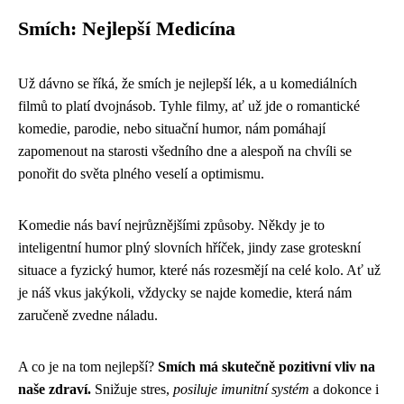
Smích: Nejlepší Medicína
Už dávno se říká, že smích je nejlepší lék, a u komediálních
filmů to platí dvojnásob. Tyhle filmy, ať už jde o romantické
komedie, parodie, nebo situační humor, nám pomáhají
zapomenout na starosti všedního dne a alespoň na chvíli se
ponořit do světa plného veselí a optimismu.
Komedie nás baví nejrůznějšími způsoby. Někdy je to
inteligentní humor plný slovních hříček, jindy zase groteskní
situace a fyzický humor, které nás rozesmějí na celé kolo. Ať už
je náš vkus jakýkoli, vždycky se najde komedie, která nám
zaručeně zvedne náladu.
A co je na tom nejlepší?
Smích má skutečně pozitivní vliv na
naše zdraví.
Snižuje stres,
posiluje imunitní systém
a dokonce i