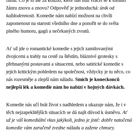
filmu. Co je to ale za kouzlo, které nás nutí vracet se k tomuto
žánru znovu a znovu? Odpověď je jednoduchá:
únik od
každodennosti
. Komedie nám nabízí možnost na chvíli
zapomenout na starosti všedního dne a ponořit se do světa
plného humoru, gagů a nečekaných zvratů.
Ať už jde o romantické komedie s jejich zamilovanými
dvojicemi a trably na cestě za štěstím, bláznivé grotesky s
přehnanými postavami a situacemi, nebo satirické komedie s
jejich kritickým pohledem na společnost, vždycky je tu něco, co
nás rozesměje a zlepší nám náladu.
Smích je koneckonců
nejlepší lék a komedie nám ho nabízí v hojných dávkách.
Komedie nás učí brát život s nadhledem a ukazuje nám, že i v
těch nejzapeklitějších situacích se dá najít důvod k úsměvu.
Ať
už je váš komediální vkus jakýkoli, jedno je jisté: dobře natočená
komedie vám zaručeně zvedne náladu a zažene chmury.