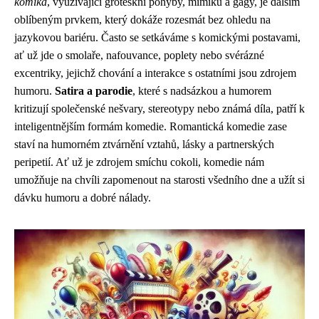
komika
, využívající groteskní pohyby, mimiku a gagy, je dalším
oblíbeným prvkem, který dokáže rozesmát bez ohledu na
jazykovou bariéru. Často se setkáváme s komickými postavami,
ať už jde o smolaře, nafouvance, poplety nebo svérázné
excentriky, jejichž chování a interakce s ostatními jsou zdrojem
humoru.
Satira a parodie
, které s nadsázkou a humorem
kritizují společenské nešvary, stereotypy nebo známá díla, patří k
inteligentnějším formám komedie. Romantická komedie zase
staví na humorném ztvárnění vztahů, lásky a partnerských
peripetií. Ať už je zdrojem smíchu cokoli, komedie nám
umožňuje na chvíli zapomenout na starosti všedního dne a užít si
dávku humoru a dobré nálady.