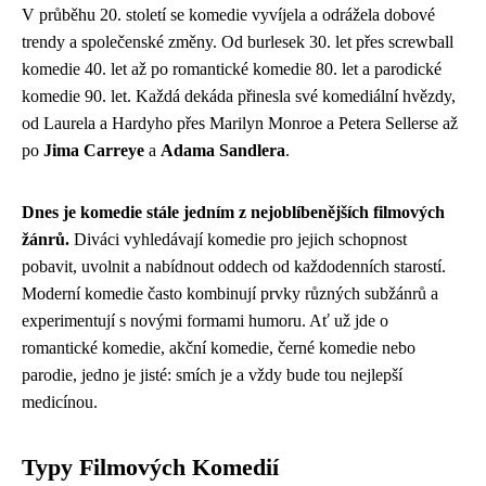
V průběhu 20. století se komedie vyvíjela a odrážela dobové
trendy a společenské změny. Od burlesek 30. let přes screwball
komedie 40. let až po romantické komedie 80. let a parodické
komedie 90. let. Každá dekáda přinesla své komediální hvězdy,
od Laurela a Hardyho přes Marilyn Monroe a Petera Sellerse až
po
Jima Carreye
a
Adama Sandlera
.
Dnes je komedie stále jedním z nejoblíbenějších filmových
žánrů.
Diváci vyhledávají komedie pro jejich schopnost
pobavit, uvolnit a nabídnout oddech od každodenních starostí.
Moderní komedie často kombinují prvky různých subžánrů a
experimentují s novými formami humoru. Ať už jde o
romantické komedie, akční komedie, černé komedie nebo
parodie, jedno je jisté: smích je a vždy bude tou nejlepší
medicínou.
Typy Filmových Komedií