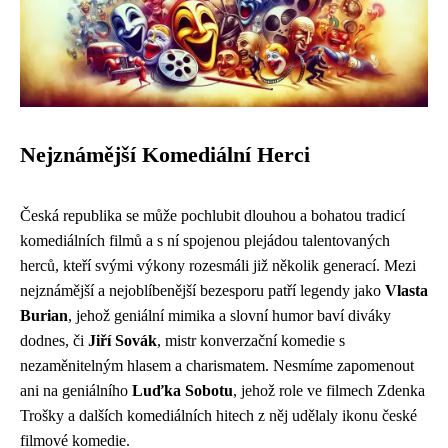
Nejznámější Komediální Herci
Česká republika se může pochlubit dlouhou a bohatou tradicí
komediálních filmů a s ní spojenou plejádou talentovaných
herců, kteří svými výkony rozesmáli již několik generací. Mezi
nejznámější a nejoblíbenější bezesporu patří legendy jako
Vlasta
Burian
, jehož geniální mimika a slovní humor baví diváky
dodnes, či
Jiří Sovák
, mistr konverzační komedie s
nezaměnitelným hlasem a charismatem. Nesmíme zapomenout
ani na geniálního
Luďka Sobotu
, jehož role ve filmech Zdenka
Trošky a dalších komediálních hitech z něj udělaly ikonu české
filmové komedie.