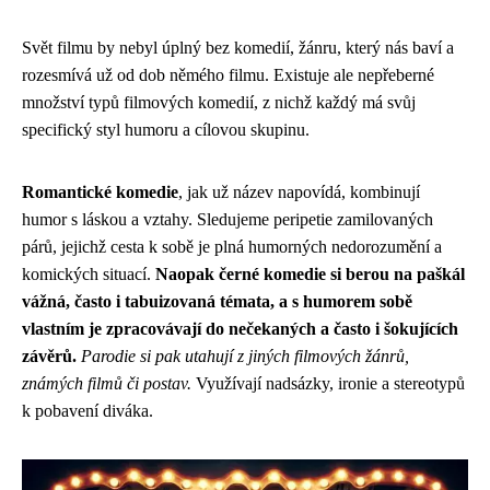
Svět filmu by nebyl úplný bez komedií, žánru, který nás baví a
rozesmívá už od dob němého filmu. Existuje ale nepřeberné
množství typů filmových komedií, z nichž každý má svůj
specifický styl humoru a cílovou skupinu.
Romantické komedie
, jak už název napovídá, kombinují
humor s láskou a vztahy. Sledujeme peripetie zamilovaných
párů, jejichž cesta k sobě je plná humorných nedorozumění a
komických situací.
Naopak černé komedie si berou na paškál
vážná, často i tabuizovaná témata, a s humorem sobě
vlastním je zpracovávají do nečekaných a často i šokujících
závěrů.
Parodie si pak utahují z jiných filmových žánrů,
známých filmů či postav.
Využívají nadsázky, ironie a stereotypů
k pobavení diváka.