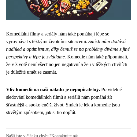
Komediální filmy a seriály nám také pomáhají lépe se
vyrovnávat s těžkými životními situacemi.
Smích nám dodává
nadhled a optimismus, díky čemuž se na problémy díváme z jiné
perspektivy a lépe je zvládáme.
Komedie nám také připomínají,
že v životě není všechno jen negativní a že i v těžkých chvílích
je důležité umět se zasmát.
Vliv komedií na naši náladu je nepopiratelný.
Pravidelné
sledování komediálních filmů a seriálů nám pomáhá žít
šťastnější a spokojenější život. Smích je lék a komedie jsou
skvělým způsobem, jak si ho dopřát.
Našli jste v článku chybu?
Kontaktujte nás