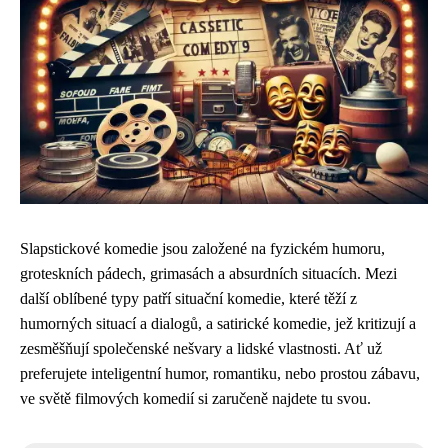
Slapstickové komedie jsou založené na fyzickém humoru,
groteskních pádech, grimasách a absurdních situacích. Mezi
další oblíbené typy patří situační komedie, které těží z
humorných situací a dialogů, a satirické komedie, jež kritizují a
zesměšňují společenské nešvary a lidské vlastnosti. Ať už
preferujete inteligentní humor, romantiku, nebo prostou zábavu,
ve světě filmových komedií si zaručeně najdete tu svou.