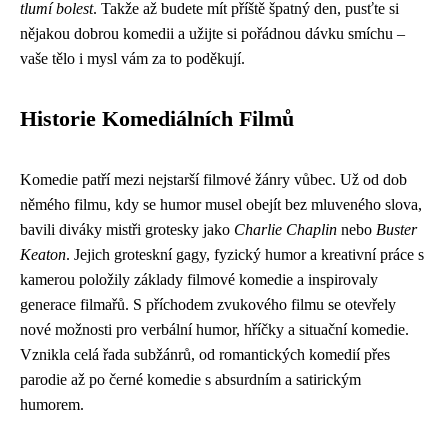
tlumí bolest
. Takže až budete mít příště špatný den, pusťte si
nějakou dobrou komedii a užijte si pořádnou dávku smíchu –
vaše tělo i mysl vám za to poděkují.
Historie Komediálních Filmů
Komedie patří mezi nejstarší filmové žánry vůbec. Už od dob
němého filmu, kdy se humor musel obejít bez mluveného slova,
bavili diváky mistři grotesky jako
Charlie Chaplin
nebo
Buster
Keaton
. Jejich groteskní gagy, fyzický humor a kreativní práce s
kamerou položily základy filmové komedie a inspirovaly
generace filmařů. S příchodem zvukového filmu se otevřely
nové možnosti pro verbální humor, hříčky a situační komedie.
Vznikla celá řada subžánrů, od romantických komedií přes
parodie až po černé komedie s absurdním a satirickým
humorem.