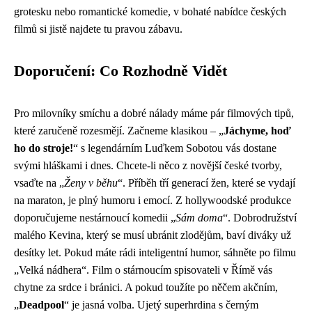
grotesku nebo romantické komedie, v bohaté nabídce českých
filmů si jistě najdete tu pravou zábavu.
Doporučení: Co Rozhodně Vidět
Pro milovníky smíchu a dobré nálady máme pár filmových tipů,
které zaručeně rozesmějí. Začneme klasikou – „
Jáchyme, hoď
ho do stroje!
“ s legendárním Luďkem Sobotou vás dostane
svými hláškami i dnes. Chcete-li něco z novější české tvorby,
vsaďte na „
Ženy v běhu
“. Příběh tří generací žen, které se vydají
na maraton, je plný humoru i emocí. Z hollywoodské produkce
doporučujeme nestárnoucí komedii „
Sám doma
“. Dobrodružství
malého Kevina, který se musí ubránit zlodějům, baví diváky už
desítky let. Pokud máte rádi inteligentní humor, sáhněte po filmu
„Velká nádhera“. Film o stárnoucím spisovateli v Římě vás
chytne za srdce i bránici. A pokud toužíte po něčem akčním,
„
Deadpool
“ je jasná volba. Ujetý superhrdina s černým