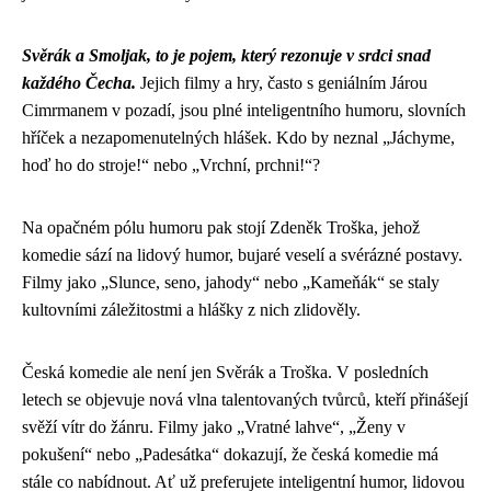
Svěrák a Smoljak, to je pojem, který rezonuje v srdci snad
každého Čecha.
Jejich filmy a hry, často s geniálním Járou
Cimrmanem v pozadí, jsou plné inteligentního humoru, slovních
hříček a nezapomenutelných hlášek. Kdo by neznal „Jáchyme,
hoď ho do stroje!“ nebo „Vrchní, prchni!“?
Na opačném pólu humoru pak stojí Zdeněk Troška, jehož
komedie sází na lidový humor, bujaré veselí a svérázné postavy.
Filmy jako „Slunce, seno, jahody“ nebo „Kameňák“ se staly
kultovními záležitostmi a hlášky z nich zlidověly.
Česká komedie ale není jen Svěrák a Troška. V posledních
letech se objevuje nová vlna talentovaných tvůrců, kteří přinášejí
svěží vítr do žánru. Filmy jako „Vratné lahve“, „Ženy v
pokušení“ nebo „Padesátka“ dokazují, že česká komedie má
stále co nabídnout. Ať už preferujete inteligentní humor, lidovou