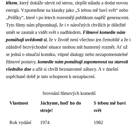
lékem
, který dokáže ulevit od stresu, zlepšit náladu a dodat novou
energii. Vzpomeňme na klasiky jako „S tebou mě baví svět“ nebo
„Pelíšky“, které i po letech rozesmějí publikum napříč generacemi.
Tyto filmy nám připomínají, že i v náročných chvílích je důležité
umět se zasmát a vidět svět s nadhledem.
Filmové komedie nám
pomáhají uvědomit si
, že v životě není všechno jen černobílé a že i
zdánlivě bezvýchodné situace mohou mít humorný rozměr. Ať už
se jedná o situační komiku, vtipné dialogy nebo nezapomenutelné
filmové postavy,
komedie nám pomáhají zapomenout na starosti
všedního dne
a užít si chvíli bezstarostné zábavy. A v dnešní
uspěchané době je tato schopnost k nezaplacení.
Srovnání filmových komedií
Vlastnost
Jáchyme, hoď ho do
S tebou mě baví
stroje!
svět
Rok vydání
1974
1982