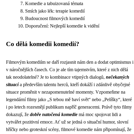
Komedie a tabuizovaná témata
Smích jako lék: terapie komedií
Budoucnost filmových komedií
Doporučení: Nejlepší komedie k vidění
Co dělá komedii komedií?
Filmovým komediím se daří rozjasnit nám den a dodat optimismus i
v náročnějších časech. Co je ale tím tajemstvím, které z nich dělá
tak neodolatelné? Je to kombinace vtipných dialogů,
nečekaných
situací
a především talentu herců, kteří dokáží i zdánlivě obyčejné
situace proměnit v nezapomenutelné momenty. Vzpomeňme na
legendární filmy jako „S tebou mě baví svět“ nebo „Pelíšky“, které
i po letech rozesmějí publikum napříč generacemi. Právě tyto filmy
dokazují, že
dobře natočená komedie
má moc spojovat lidi a
vytvářet pozitivní emoce. Ať už se jedná o situační humor, slovní
hříčky nebo groteskní scény, filmové komedie nám připomínají, že