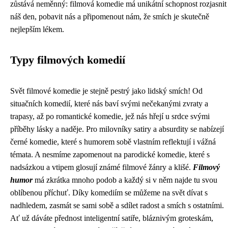
zůstává neměnný: filmová komedie má unikátní schopnost rozjasnit
náš den, pobavit nás a připomenout nám, že smích je skutečně
nejlepším lékem.
Typy filmových komedií
Svět filmové komedie je stejně pestrý jako lidský smích! Od
situačních komedií, které nás baví svými nečekanými zvraty a
trapasy, až po romantické komedie, jež nás hřejí u srdce svými
příběhy lásky a naděje. Pro milovníky satiry a absurdity se nabízejí
černé komedie, které s humorem sobě vlastním reflektují i vážná
témata. A nesmíme zapomenout na parodické komedie, které s
nadsázkou a vtipem glosují známé filmové žánry a klišé.
Filmový
humor
má zkrátka mnoho podob a každý si v něm najde tu svou
oblíbenou příchuť. Díky komediím se můžeme na svět dívat s
nadhledem, zasmát se sami sobě a sdílet radost a smích s ostatními.
Ať už dáváte přednost inteligentní satiře, bláznivým groteskám,