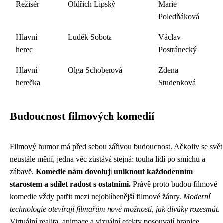
Režisér
Oldřich Lipský
Marie
Poledňáková
Hlavní
Luděk Sobota
Václav
herec
Postránecký
Hlavní
Olga Schoberová
Zdena
herečka
Studenková
Budoucnost filmových komedií
Filmový humor má před sebou zářivou budoucnost. Ačkoliv se svět
neustále mění, jedna věc zůstává stejná: touha lidí po smíchu a
zábavě.
Komedie nám dovolují uniknout každodenním
starostem a sdílet radost s ostatními.
Právě proto budou filmové
komedie vždy patřit mezi nejoblíbenější filmové žánry.
Moderní
technologie otevírají filmařům nové možnosti, jak diváky rozesmát.
Virtuální realita, animace a vizuální efekty posouvají hranice