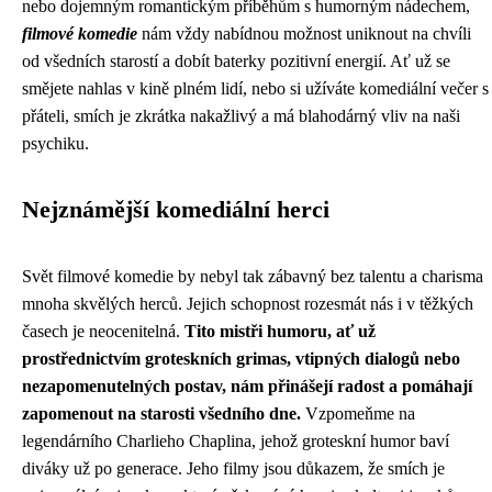
nebo dojemným romantickým příběhům s humorným nádechem,
filmové komedie
nám vždy nabídnou možnost uniknout na chvíli
od všedních starostí a dobít baterky pozitivní energií. Ať už se
smějete nahlas v kině plném lidí, nebo si užíváte komediální večer s
přáteli, smích je zkrátka nakažlivý a má blahodárný vliv na naši
psychiku.
Nejznámější komediální herci
Svět filmové komedie by nebyl tak zábavný bez talentu a charisma
mnoha skvělých herců. Jejich schopnost rozesmát nás i v těžkých
časech je neocenitelná.
Tito mistři humoru, ať už
prostřednictvím groteskních grimas, vtipných dialogů nebo
nezapomenutelných postav, nám přinášejí radost a pomáhají
zapomenout na starosti všedního dne.
Vzpomeňme na
legendárního Charlieho Chaplina, jehož groteskní humor baví
diváky už po generace. Jeho filmy jsou důkazem, že smích je