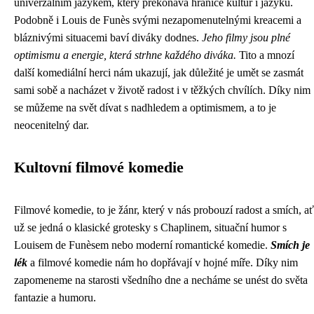
univerzálním jazykem, který překonává hranice kultur i jazyků.
Podobně i Louis de Funès svými nezapomenutelnými kreacemi a
bláznivými situacemi baví diváky dodnes.
Jeho filmy jsou plné
optimismu a energie, která strhne každého diváka.
Tito a mnozí
další komediální herci nám ukazují, jak důležité je umět se zasmát
sami sobě a nacházet v životě radost i v těžkých chvílích. Díky nim
se můžeme na svět dívat s nadhledem a optimismem, a to je
neocenitelný dar.
Kultovní filmové komedie
Filmové komedie, to je žánr, který v nás probouzí radost a smích, ať
už se jedná o klasické grotesky s Chaplinem, situační humor s
Louisem de Funèsem nebo moderní romantické komedie.
Smích je
lék
a filmové komedie nám ho dopřávají v hojné míře. Díky nim
zapomeneme na starosti všedního dne a necháme se unést do světa
fantazie a humoru.