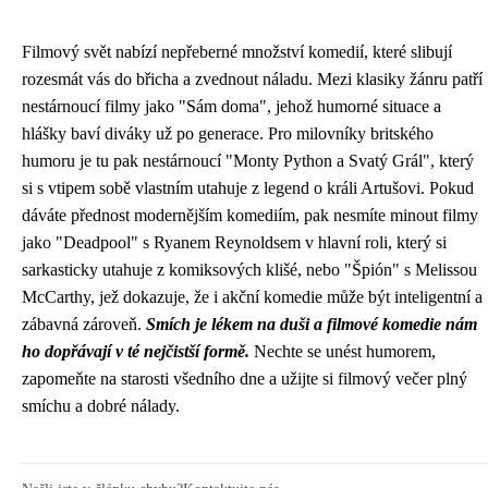
Filmový svět nabízí nepřeberné množství komedií, které slibují
rozesmát vás do břicha a zvednout náladu. Mezi klasiky žánru patří
nestárnoucí filmy jako "Sám doma", jehož humorné situace a
hlášky baví diváky už po generace. Pro milovníky britského
humoru je tu pak nestárnoucí "Monty Python a Svatý Grál", který
si s vtipem sobě vlastním utahuje z legend o králi Artušovi. Pokud
dáváte přednost modernějším komediím, pak nesmíte minout filmy
jako "Deadpool" s Ryanem Reynoldsem v hlavní roli, který si
sarkasticky utahuje z komiksových klišé, nebo "Špión" s Melissou
McCarthy, jež dokazuje, že i akční komedie může být inteligentní a
zábavná zároveň.
Smích je lékem na duši a filmové komedie nám
ho dopřávají v té nejčistší formě.
Nechte se unést humorem,
zapomeňte na starosti všedního dne a užijte si filmový večer plný
smíchu a dobré nálady.