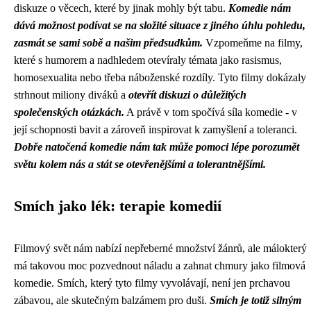
diskuze o věcech, které by jinak mohly být tabu.
Komedie nám
dává možnost podívat se na složité situace z jiného úhlu pohledu,
zasmát se sami sobě a našim předsudkům.
Vzpomeňme na filmy,
které s humorem a nadhledem otevíraly témata jako rasismus,
homosexualita nebo třeba náboženské rozdíly. Tyto filmy dokázaly
strhnout miliony diváků a
otevřít diskuzi o důležitých
společenských otázkách.
A právě v tom spočívá síla komedie - v
její schopnosti bavit a zároveň inspirovat k zamyšlení a toleranci.
Dobře natočená komedie nám tak může pomoci lépe porozumět
světu kolem nás a stát se otevřenějšími a tolerantnějšími.
Smích jako lék: terapie komedií
Filmový svět nám nabízí nepřeberné množství žánrů, ale málokterý
má takovou moc pozvednout náladu a zahnat chmury jako filmová
komedie. Smích, který tyto filmy vyvolávají, není jen prchavou
zábavou, ale skutečným balzámem pro duši.
Smích je totiž silným