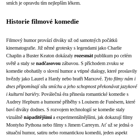
smích je opravdu tím nejlepším lékem.
Historie filmové komedie
Filmový humor provází diváky už od samotných počátků
kinematografie. Již němé grotesky s legendami jako Charlie
Chaplin a Buster Keaton dokázaly
rozesmát
publikum po celém
světě a staly se
nadčasovou
zábavou. S příchodem zvuku se
komedie obohatily o slovní humor a vtipné dialogy, které proslavily
hvězdy jako Laurel a Hardy nebo bratři Marxové.
Tyto filmy nám i
dnes připomínají sílu smíchu a jeho schopnost překonávat jazykové
i kulturní bariéry.
Poválečná éra přinesla romantické komedie s
Audrey Hepburn a humorné příběhy s Louisem de Funèsem, které
baví diváky dodnes. S rozvojem technologií se komedie staly
vizuálně
nápaditějšími
a experimentálnějšími, jak dokazují filmy
Montyho Pythona nebo filmy s Jimem Carreym. Ať už se jedná o
situační humor, satiru nebo romantickou komedii, jeden aspekt