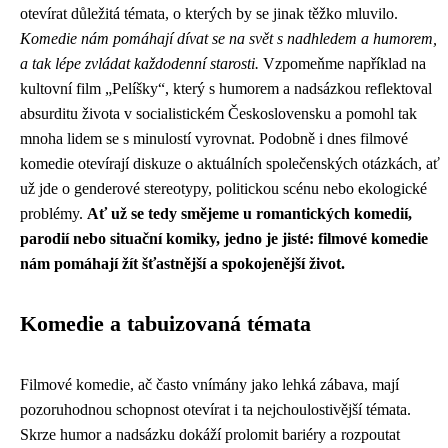
otevírat důležitá témata, o kterých by se jinak těžko mluvilo.
Komedie nám pomáhají dívat se na svět s nadhledem a humorem,
a tak lépe zvládat každodenní starosti.
Vzpomeňme například na
kultovní film „Pelíšky“, který s humorem a nadsázkou reflektoval
absurditu života v socialistickém Československu a pomohl tak
mnoha lidem se s minulostí vyrovnat. Podobně i dnes filmové
komedie otevírají diskuze o aktuálních společenských otázkách, ať
už jde o genderové stereotypy, politickou scénu nebo ekologické
problémy.
Ať už se tedy smějeme u romantických komedií,
parodií nebo situační komiky, jedno je jisté: filmové komedie
nám pomáhají žít šťastnější a spokojenější život.
Komedie a tabuizovaná témata
Filmové komedie, ač často vnímány jako lehká zábava, mají
pozoruhodnou schopnost otevírat i ta nejchoulostivější témata.
Skrze humor a nadsázku dokáží prolomit bariéry a rozpoutat