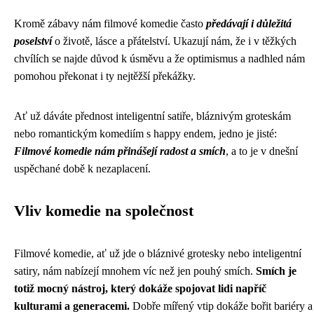
Kromě zábavy nám filmové komedie často
předávají i důležitá
poselství
o životě, lásce a přátelství. Ukazují nám, že i v těžkých
chvílích se najde důvod k úsměvu a že optimismus a nadhled nám
pomohou překonat i ty nejtěžší překážky.
Ať už dáváte přednost inteligentní satiře, bláznivým groteskám
nebo romantickým komediím s happy endem, jedno je jisté:
Filmové komedie nám přinášejí radost a smích
, a to je v dnešní
uspěchané době k nezaplacení.
Vliv komedie na společnost
Filmové komedie, ať už jde o bláznivé grotesky nebo inteligentní
satiry, nám nabízejí mnohem víc než jen pouhý smích.
Smích je
totiž mocný nástroj, který dokáže spojovat lidi napříč
kulturami a generacemi.
Dobře mířený vtip dokáže bořit bariéry a