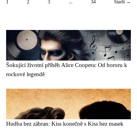
1
2
3
...
34
Starší →
Šokující životní příběh Alice Coopera: Od hororu k
rockové legendě
Hudba bez zábran: Kiss konečně s Kiss bez masek