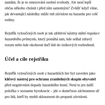
namítat, že je to omezování osobní svobody. Ale není lepší
občas někoho chránit i před ním samotným? Zvlášť když víme,
jak devastující následky může mít závislost na hazardu pro celé
rodiny.
Rejstřík vyloučených osob je tak
efektivní nástroj státní regulace
hazardního průmyslu
, který pomáhá tam, kde selhal zdravý
rozum nebo kde okolnosti tlačí lidi do rizikových rozhodnutí.
Účel a cíle rejstříku
Rejstřík vyloučených osob z hazardních her byl zaveden jako
klíčový nástroj pro ochranu zranitelných skupin obyvatel
před negativními dopady hazardního hraní. Není to jen další
položka v seznamu byrokracie – jde o skutečnou záchrannou síť
pro lidi, kteří by mohli sklouznout do propasti závislosti.