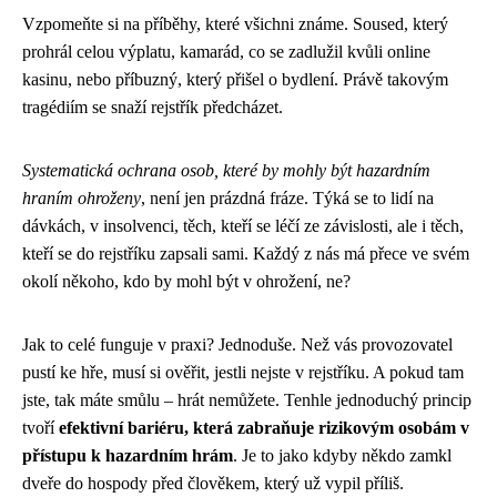
Vzpomeňte si na příběhy, které všichni známe. Soused, který
prohrál celou výplatu, kamarád, co se zadlužil kvůli online
kasinu, nebo příbuzný, který přišel o bydlení. Právě takovým
tragédiím se snaží rejstřík předcházet.
Systematická ochrana osob, které by mohly být hazardním
hraním ohroženy
, není jen prázdná fráze. Týká se to lidí na
dávkách, v insolvenci, těch, kteří se léčí ze závislosti, ale i těch,
kteří se do rejstříku zapsali sami. Každý z nás má přece ve svém
okolí někoho, kdo by mohl být v ohrožení, ne?
Jak to celé funguje v praxi? Jednoduše. Než vás provozovatel
pustí ke hře, musí si ověřit, jestli nejste v rejstříku. A pokud tam
jste, tak máte smůlu – hrát nemůžete. Tenhle jednoduchý princip
tvoří
efektivní bariéru, která zabraňuje rizikovým osobám v
přístupu k hazardním hrám
. Je to jako kdyby někdo zamkl
dveře do hospody před člověkem, který už vypil příliš.