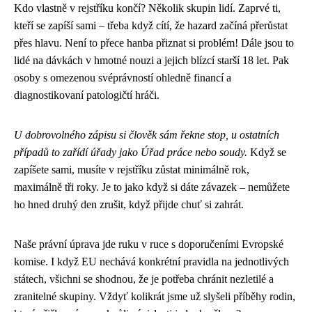
Kdo vlastně v rejstříku končí? Několik skupin lidí. Zaprvé ti,
kteří se zapíší sami – třeba když cítí, že hazard začíná přerůstat
přes hlavu. Není to přece hanba přiznat si problém! Dále jsou to
lidé na dávkách v hmotné nouzi a jejich blízcí starší 18 let. Pak
osoby s omezenou svéprávností ohledně financí a
diagnostikovaní patologičtí hráči.
U dobrovolného zápisu si člověk sám řekne stop, u ostatních
případů to zařídí úřady jako Úřad práce nebo soudy.
Když se
zapíšete sami, musíte v rejstříku zůstat minimálně rok,
maximálně tři roky. Je to jako když si dáte závazek – nemůžete
ho hned druhý den zrušit, když přijde chuť si zahrát.
Naše právní úprava jde ruku v ruce s doporučeními Evropské
komise. I když EU nechává konkrétní pravidla na jednotlivých
státech, všichni se shodnou, že je potřeba chránit nezletilé a
zranitelné skupiny. Vždyť kolikrát jsme už slyšeli příběhy rodin,