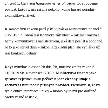
chránit ty, kteří jsou hazardem nejvíc ohroženi.
Co si budeme
povídat, každý z nás asi zná někoho, komu hazard pořádně
zkomplikoval život.
K samotnému zákonu patří ještě vyhláška Ministerstva financí č.
10/2019 Sb., která řeší technické záležitosti – jak mají kasina a
herny komunikovat s ministerstvem, jaká data posílat a podobně.
Je to jako stavět dům – zákon je základní plán, ale vyhláška už
řeší konkrétní detaily.
Když mluvíme o osobních údajích, musíme zmínit zákon č.
110/2019 Sb. a evropské GDPR.
Ministerstvo financí jako
správce rejstříku musí pečlivě hlídat všechny údaje a
zacházet s nimi podle přísných pravidel.
Představte si, že by
tyhle citlivé informace unikly – mohlo by to mít pro dotčené
osoby vážné následky.