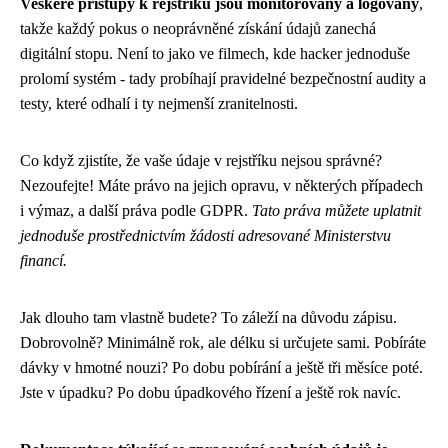
Veškeré přístupy k rejstříku jsou monitorovány a logovány
,
takže každý pokus o neoprávněné získání údajů zanechá
digitální stopu. Není to jako ve filmech, kde hacker jednoduše
prolomí systém - tady probíhají pravidelné bezpečnostní audity a
testy, které odhalí i ty nejmenší zranitelnosti.
Co když zjistíte, že vaše údaje v rejstříku nejsou správné?
Nezoufejte! Máte právo na jejich opravu, v některých případech
i výmaz, a další práva podle GDPR.
Tato práva můžete uplatnit
jednoduše prostřednictvím žádosti adresované Ministerstvu
financí.
Jak dlouho tam vlastně budete? To záleží na důvodu zápisu.
Dobrovolně? Minimálně rok, ale délku si určujete sami. Pobíráte
dávky v hmotné nouzi? Po dobu pobírání a ještě tři měsíce poté.
Jste v úpadku? Po dobu úpadkového řízení a ještě rok navíc.