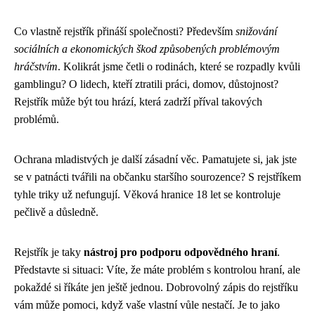
Co vlastně rejstřík přináší společnosti? Především
snižování
sociálních a ekonomických škod způsobených problémovým
hráčstvím
. Kolikrát jsme četli o rodinách, které se rozpadly kvůli
gamblingu? O lidech, kteří ztratili práci, domov, důstojnost?
Rejstřík může být tou hrází, která zadrží příval takových
problémů.
Ochrana mladistvých je další zásadní věc. Pamatujete si, jak jste
se v patnácti tvářili na občanku staršího sourozence? S rejstříkem
tyhle triky už nefungují. Věková hranice 18 let se kontroluje
pečlivě a důsledně.
Rejstřík je taky
nástroj pro podporu odpovědného hraní
.
Představte si situaci: Víte, že máte problém s kontrolou hraní, ale
pokaždé si říkáte jen ještě jednou. Dobrovolný zápis do rejstříku
vám může pomoci, když vaše vlastní vůle nestačí. Je to jako