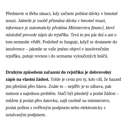
Představte si třeba situaci, kdy začnete pobírat dávky v hmotné
nouzi.
Jakmile je osobě přiznána dávka v hmotné nouzi,
informace je automaticky předána Ministerstvu financí, které
následně provede zápis do rejstříku.
Trvá to jen pár dní a ani o
tom nemusíte vědět. Podobně to funguje, když se dostanete do
insolvence – jakmile se vaše jméno objeví v insolvenčním
rejstříku, putuje rovnou i do seznamu vyloučených hráčů.
Druhým způsobem zařazení do rejstříku je dobrovolný
zápis na vlastní žádost.
Tohle je cesta pro ty, kdo cítí, že hazard
jim přerůstá přes hlavu. Znáte to – nejdřív je to zábava, pak
nutnost a najednou problém. Stačí být plnoletý a podat žádost –
můžete ji poslat přes datovku, zajít osobně na ministerstvo,
poslat poštou s ověřeným podpisem nebo elektronicky s
uznávaným podpisem.