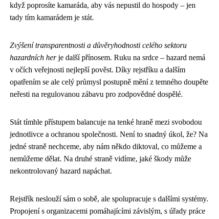
když poprosíte kamaráda, aby vás nepustil do hospody – jen
tady tím kamarádem je stát.
Zvýšení transparentnosti a důvěryhodnosti celého sektoru
hazardních her
je další přínosem. Ruku na srdce – hazard nemá
v očích veřejnosti nejlepší pověst. Díky rejstříku a dalším
opatřením se ale celý průmysl postupně mění z temného doupěte
neřesti na regulovanou zábavu pro zodpovědné dospělé.
Stát tímhle přístupem balancuje na tenké hraně mezi svobodou
jednotlivce a ochranou společnosti. Není to snadný úkol, že? Na
jedné straně nechceme, aby nám někdo diktoval, co můžeme a
nemůžeme dělat. Na druhé straně vidíme, jaké škody může
nekontrolovaný hazard napáchat.
Rejstřík neslouží sám o sobě, ale spolupracuje s dalšími systémy.
Propojení s organizacemi pomáhajícími závislým, s úřady práce