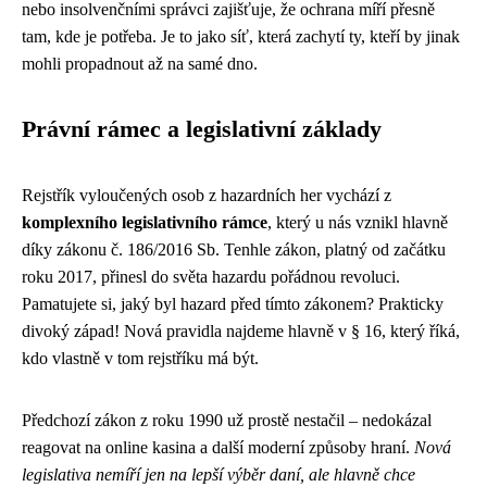
nebo insolvenčními správci zajišťuje, že ochrana míří přesně
tam, kde je potřeba. Je to jako síť, která zachytí ty, kteří by jinak
mohli propadnout až na samé dno.
Právní rámec a legislativní základy
Rejstřík vyloučených osob z hazardních her vychází z
komplexního legislativního rámce
, který u nás vznikl hlavně
díky zákonu č. 186/2016 Sb. Tenhle zákon, platný od začátku
roku 2017, přinesl do světa hazardu pořádnou revoluci.
Pamatujete si, jaký byl hazard před tímto zákonem? Prakticky
divoký západ! Nová pravidla najdeme hlavně v § 16, který říká,
kdo vlastně v tom rejstříku má být.
Předchozí zákon z roku 1990 už prostě nestačil – nedokázal
reagovat na online kasina a další moderní způsoby hraní.
Nová
legislativa nemíří jen na lepší výběr daní, ale hlavně chce