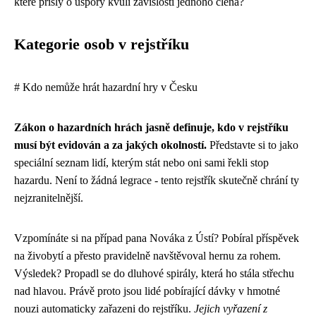
které přišly o úspory kvůli závislosti jednoho člena?
Kategorie osob v rejstříku
# Kdo nemůže hrát hazardní hry v Česku
Zákon o hazardních hrách jasně definuje, kdo v rejstříku
musí být evidován a za jakých okolností.
Představte si to jako
speciální seznam lidí, kterým stát nebo oni sami řekli stop
hazardu. Není to žádná legrace - tento rejstřík skutečně chrání ty
nejzranitelnější.
Vzpomínáte si na případ pana Nováka z Ústí? Pobíral příspěvek
na živobytí a přesto pravidelně navštěvoval hernu za rohem.
Výsledek? Propadl se do dluhové spirály, která ho stála střechu
nad hlavou. Právě proto jsou lidé pobírající dávky v hmotné
nouzi automaticky zařazeni do rejstříku.
Jejich vyřazení z