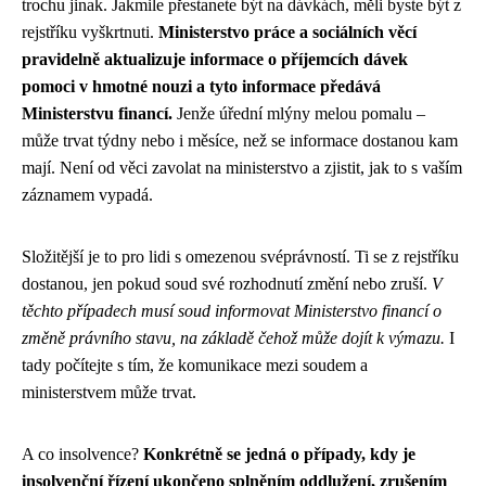
trochu jinak. Jakmile přestanete být na dávkách, měli byste být z
rejstříku vyškrtnuti.
Ministerstvo práce a sociálních věcí
pravidelně aktualizuje informace o příjemcích dávek
pomoci v hmotné nouzi a tyto informace předává
Ministerstvu financí.
Jenže úřední mlýny melou pomalu –
může trvat týdny nebo i měsíce, než se informace dostanou kam
mají. Není od věci zavolat na ministerstvo a zjistit, jak to s vaším
záznamem vypadá.
Složitější je to pro lidi s omezenou svéprávností. Ti se z rejstříku
dostanou, jen pokud soud své rozhodnutí změní nebo zruší.
V
těchto případech musí soud informovat Ministerstvo financí o
změně právního stavu, na základě čehož může dojít k výmazu.
I
tady počítejte s tím, že komunikace mezi soudem a
ministerstvem může trvat.
A co insolvence?
Konkrétně se jedná o případy, kdy je
insolvenční řízení ukončeno splněním oddlužení, zrušením