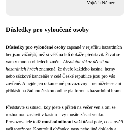
Vojtěch Němec
Důsledky pro vyloučené osoby
Důsledky pro vyloučené osoby
zapsané v rejstříku hazardních
her jsou vážnější, než si většina lidí dokáže představit. Život se
vám v mnoha ohledech změní.
Absolutní zákaz účasti na
hazardních hrách
znamená, že dveře každého kasina, herny
nebo sázkové kanceláře v celé České republice jsou pro vás
zavřené. A nejde jen o kamenné provozovny – nemůžete se ani
přihlásit na žádnou českou online platformu s hazardními hrami.
Představte si situaci, kdy jdete s přáteli na večer ven a oni se
rozhodnou zastavit v kasinu – vy musíte zůstat venku.
Provozovatelé totiž
musí odmítnout vaši účast
poté, co si ověří
vaši totožnost. Kontrolují občanky, pasy nebo jiné doklady a