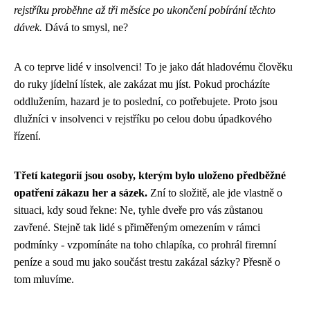
rejstříku proběhne až tři měsíce po ukončení pobírání těchto
dávek.
Dává to smysl, ne?
A co teprve lidé v insolvenci! To je jako dát hladovému člověku
do ruky jídelní lístek, ale zakázat mu jíst. Pokud procházíte
oddlužením, hazard je to poslední, co potřebujete. Proto jsou
dlužníci v insolvenci v rejstříku po celou dobu úpadkového
řízení.
Třetí kategorií jsou osoby, kterým bylo uloženo předběžné
opatření zákazu her a sázek.
Zní to složitě, ale jde vlastně o
situaci, kdy soud řekne: Ne, tyhle dveře pro vás zůstanou
zavřené. Stejně tak lidé s přiměřeným omezením v rámci
podmínky - vzpomínáte na toho chlapíka, co prohrál firemní
peníze a soud mu jako součást trestu zakázal sázky? Přesně o
tom mluvíme.