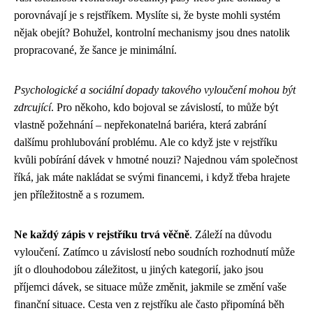
porovnávají je s rejstříkem. Myslíte si, že byste mohli systém
nějak obejít? Bohužel, kontrolní mechanismy jsou dnes natolik
propracované, že šance je minimální.
Psychologické a sociální dopady takového vyloučení mohou být
zdrcující
. Pro někoho, kdo bojoval se závislostí, to může být
vlastně požehnání – nepřekonatelná bariéra, která zabrání
dalšímu prohlubování problému. Ale co když jste v rejstříku
kvůli pobírání dávek v hmotné nouzi? Najednou vám společnost
říká, jak máte nakládat se svými financemi, i když třeba hrajete
jen příležitostně a s rozumem.
Ne každý zápis v rejstříku trvá věčně
. Záleží na důvodu
vyloučení. Zatímco u závislostí nebo soudních rozhodnutí může
jít o dlouhodobou záležitost, u jiných kategorií, jako jsou
příjemci dávek, se situace může změnit, jakmile se změní vaše
finanční situace. Cesta ven z rejstříku ale často připomíná běh