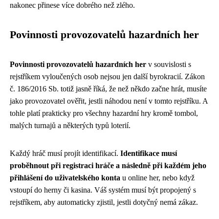
nakonec přinese více dobrého než zlého.
Povinnosti provozovatelů hazardních her
Povinnosti provozovatelů hazardních her
v souvislosti s
rejstříkem vyloučených osob nejsou jen další byrokracií. Zákon
č. 186/2016 Sb. totiž jasně říká, že než někdo začne hrát, musíte
jako provozovatel ověřit, jestli náhodou není v tomto rejstříku. A
tohle platí prakticky pro všechny hazardní hry kromě tombol,
malých turnajů a některých typů loterií.
Každý hráč musí projít identifikací.
Identifikace musí
proběhnout při registraci hráče a následně při každém jeho
přihlášení do uživatelského konta
u online her, nebo když
vstoupí do herny či kasina. Váš systém musí být propojený s
rejstříkem, aby automaticky zjistil, jestli dotyčný nemá zákaz.