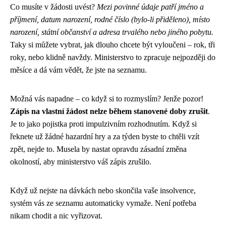
Co musíte v žádosti uvést?
Mezi povinné údaje patří jméno a
příjmení, datum narození, rodné číslo (bylo-li přiděleno), místo
narození, státní občanství a adresa trvalého nebo jiného pobytu.
Taky si můžete vybrat, jak dlouho chcete být vyloučeni – rok, tři
roky, nebo klidně navždy. Ministerstvo to zpracuje nejpozději do
měsíce a dá vám vědět, že jste na seznamu.
Možná vás napadne – co když si to rozmyslím? Jenže pozor!
Zápis na vlastní žádost nelze během stanovené doby zrušit
.
Je to jako pojistka proti impulzivním rozhodnutím. Když si
řeknete už žádné hazardní hry a za týden byste to chtěli vzít
zpět, nejde to. Musela by nastat opravdu zásadní změna
okolností, aby ministerstvo váš zápis zrušilo.
Když už nejste na dávkách nebo skončila vaše insolvence,
systém vás ze seznamu automaticky vymaže. Není potřeba
nikam chodit a nic vyřizovat.