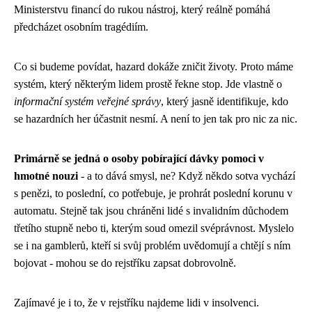
Ministerstvu financí do rukou nástroj, který reálně pomáhá
předcházet osobním tragédiím.
Co si budeme povídat, hazard dokáže zničit životy. Proto máme
systém, který některým lidem prostě řekne stop. Jde vlastně o
informační systém veřejné správy
, který jasně identifikuje, kdo
se hazardních her účastnit nesmí. A není to jen tak pro nic za nic.
Primárně se jedná o osoby pobírající dávky pomoci v
hmotné nouzi
- a to dává smysl, ne? Když někdo sotva vychází
s penězi, to poslední, co potřebuje, je prohrát poslední korunu v
automatu. Stejně tak jsou chráněni lidé s invalidním důchodem
třetího stupně nebo ti, kterým soud omezil svéprávnost. Myslelo
se i na gamblerů, kteří si svůj problém uvědomují a chtějí s ním
bojovat - mohou se do rejstříku zapsat dobrovolně.
Zajímavé je i to, že v rejstříku najdeme lidi v insolvenci.