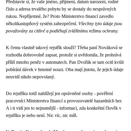
Představte si, že vaše jméno, příjmení, datum narození, rodné
číslo a adresa trvalého pobytu by se dostaly do nesprávných
rukou. Nepříjemné, že? Proto Ministerstvo financí zavedlo
několikastupňový systém zabezpečení.
Všechny tyto údaje jsou
považovány za citlivé a podléhají zvláštnímu režimu ochrany.
K čemu vlastně takový rejstřík slouží? Třeba paní Nováková se
rozhodla dobrovolně zapsat, protože si uvědomila, že prohrává
příliš mnoho peněz v automatech. Pan Dvořák se tam ocitl kvůli
pobírání dávek v hmotné nouzi. Oba mají jistotu, že jejich údaje
neuvidí nikdo nepovolaný.
Do rejstříku totiž nahlížejí jen oprávněné osoby - pověření
pracovníci Ministerstva financí a provozovatelé hazardních her.
A i ti vidí jen to nejnutnější - informaci, zda konkrétní člověk v
rejstříku je nebo není. Nic víc, nic míň.