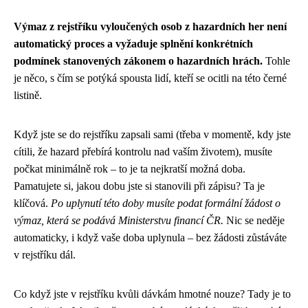
Výmaz z rejstříku vyloučených osob z hazardních her není
automatický proces a vyžaduje splnění konkrétních
podmínek stanovených zákonem o hazardních hrách.
Tohle
je něco, s čím se potýká spousta lidí, kteří se ocitli na této černé
listině.
Když jste se do rejstříku zapsali sami (třeba v momentě, kdy jste
cítili, že hazard přebírá kontrolu nad vaším životem), musíte
počkat minimálně rok – to je ta nejkratší možná doba.
Pamatujete si, jakou dobu jste si stanovili při zápisu? Ta je
klíčová.
Po uplynutí této doby musíte podat formální žádost o
výmaz, která se podává Ministerstvu financí ČR.
Nic se neděje
automaticky, i když vaše doba uplynula – bez žádosti zůstáváte
v rejstříku dál.
Co když jste v rejstříku kvůli dávkám hmotné nouze? Tady je to