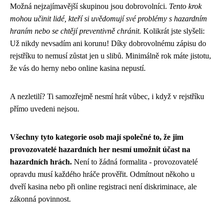
Možná nejzajímavější skupinou jsou dobrovolníci.
Tento krok
mohou učinit lidé, kteří si uvědomují své problémy s hazardním
hraním nebo se chtějí preventivně chránit.
Kolikrát jste slyšeli:
Už nikdy nevsadím ani korunu! Díky dobrovolnému zápisu do
rejstříku to nemusí zůstat jen u slibů. Minimálně rok máte jistotu,
že vás do herny nebo online kasina nepustí.
A nezletilí? Ti samozřejmě nesmí hrát vůbec, i když v rejstříku
přímo uvedeni nejsou.
Všechny tyto kategorie osob mají společné to, že jim
provozovatelé hazardních her nesmí umožnit účast na
hazardních hrách.
Není to žádná formalita - provozovatelé
opravdu musí každého hráče prověřit. Odmítnout někoho u
dveří kasina nebo při online registraci není diskriminace, ale
zákonná povinnost.