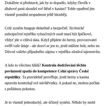
Dokážete si představit, jak by to dopadlo, kdyby člověk v
dluhové pasti zkoušel své štěstí v kasinu? Tohle opatření jim
vlastně pomáhá nespadnout ještě hlouběji.
Celý systém funguje diskrétně a bezpečně.
Technické
zabezpečení rejstříku vyloučených osob
musí být špičkové,
vždyť jde o citlivá data. Když přijdete do herny, provozovatel
ověří vaše údaje - ale dozví se jen to, jestli můžete hrát, nebo ne.
Důvod vašeho případného zápisu v rejstříku zůstává tajemstvím.
A kdo to všechno hlídá?
Kontrola dodržování těchto
povinností spadá do kompetence Celní správy České
republiky
. Ta pravidelně prověřuje, jestli herny a kasina
opravdu kontrolují své návštěvníky. A pokud ne, mohou počítat
s pořádnou pokutou.
Je to vlastně jednoduchý, ale účinný systém. Někdo by mohl