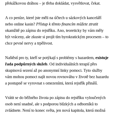
překážkovou dráhou – je třeba dokládat, vysvětlovat, čekat.
A co peníze, které jste měli na účtech u sázkových kanceláří
nebo online kasin?
Přístup k těmto financím můžete ztratit
okamžitě po zápisu do rejstříku. Ano, teoreticky by vám měly
být vráceny, ale zkuste si projít tím byrokratickým procesem – to
chce pevné nervy a trpělivost.
Naštěstí pro ty, kteří se potýkají s problémy s hazardem,
existuje
řada podpůrných služeb
. Od individuálních terapií přes
skupinová sezení až po anonymní linky pomoci. Tyto služby
vám mohou pomoct najít novou rovnováhu v životě bez hazardu
a postupně se vyrovnat s omezeními, která rejstřík přináší.
Vrátit se do běžného života po zápisu do rejstříku vyloučených
osob není snadné, ale s podporou blízkých a odborníků to
zvládnete. Není to konec světa, jen nová kapitola, která možná