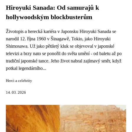
Hiroyuki Sanada: Od samurajů k
hollywoodským blockbusterům
Životopis a herecká kariéra v Japonsku Hiroyuki Sanada se
narodil 12. října 1960 v Šinagawě, Tokio, jako Hiroyuki
Shimosawa. Už jako pětiletý kluk se objevoval v japonské
televizi a brzy nato se ponořil do světa umění - od baletu až po
tradiční japonské tance. Jeho život nabral zajímavý směr, když
potkal legendárního...
Herci a celebrity
14. 03. 2026