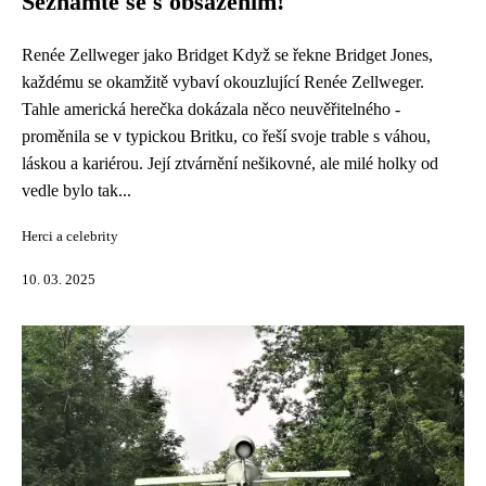
Seznamte se s obsazením!
Renée Zellweger jako Bridget Když se řekne Bridget Jones,
každému se okamžitě vybaví okouzlující Renée Zellweger.
Tahle americká herečka dokázala něco neuvěřitelného -
proměnila se v typickou Britku, co řeší svoje trable s váhou,
láskou a kariérou. Její ztvárnění nešikovné, ale milé holky od
vedle bylo tak...
Herci a celebrity
10. 03. 2025