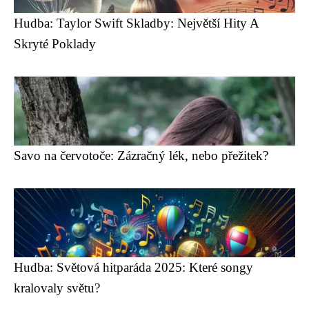
Hudba: Taylor Swift Skladby: Největší Hity A
Skryté Poklady
Savo na červotoče: Zázračný lék, nebo přežitek?
Hudba: Světová hitparáda 2025: Které songy
kralovaly světu?