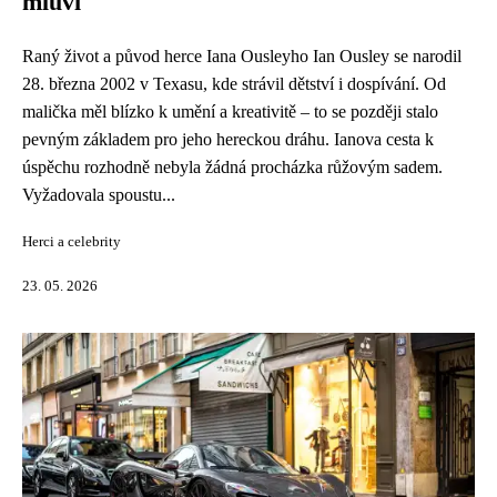
mluví
Raný život a původ herce Iana Ousleyho Ian Ousley se narodil
28. března 2002 v Texasu, kde strávil dětství i dospívání. Od
malička měl blízko k umění a kreativitě – to se později stalo
pevným základem pro jeho hereckou dráhu. Ianova cesta k
úspěchu rozhodně nebyla žádná procházka růžovým sadem.
Vyžadovala spoustu...
Herci a celebrity
23. 05. 2026