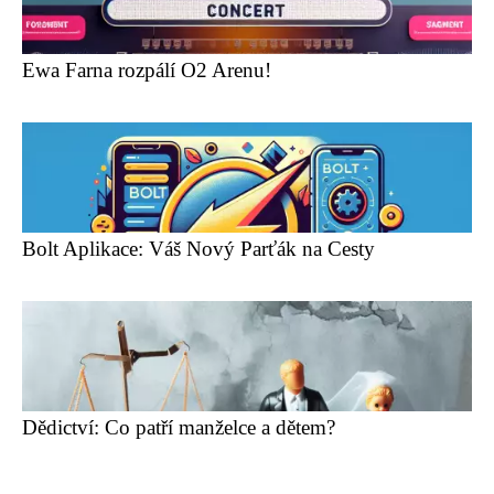
Ewa Farna rozpálí O2 Arenu!
Bolt Aplikace: Váš Nový Parťák na Cesty
Dědictví: Co patří manželce a dětem?