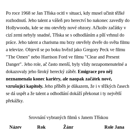
Po roce 1968 se Jan Tříska ocitl v situaci, kdy musel učinit těžké
rozhodnutí. Jeho talent a vášeň pro herectví ho nakonec zavedly do
Hollywoodu, kde se mu otevřely nové obzory. Ačkoliv začátky v
cizí zemi nebyly snadné, Tříska se s odhodláním a pílí vrhnul do
práce. Jeho talent a charisma mu brzy otevřely dveře do světa filmu
a televize. Objevil se po boku hvězd jako Gregory Peck ve filmu
"The Omen" nebo Harrison Ford ve filmu "Clear and Present
Danger". Jeho role, ač často menší, byly vždy nezapomenutelné a
dokazovaly jeho široký herecký záběr.
Emigrace pro něj
neznamenala konec kariéry, ale naopak začátek nové,
vzrušující kapitoly.
Jeho příběh je důkazem, že i v těžkých časech
se dá uspět a že talent a odhodlání dokáží překonat i ty největší
překážky.
Srovnání vybraných filmů s Janem Třískou
Název
Rok
Žánr
Role Jana