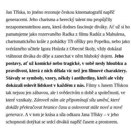
Jan Tříska, to jméno rezonuje českou kinematografií napříč
generacemi. Jeho charisma a herecký talent mu propůjčily
nezapomenutelnou auru, která dodnes fascinuje diváky. Ať už si ho
pamatujeme jako rozervaného Radka z filmu Radúz a Mahulena,
charismatického krále z pohádky Tři oříšky pro Popelku, nebo jako
svérázného učitele Igora Hnízda z Obecné školy, vždy dokázal
vtáhnout diváka do děje a zanechat v něm hluboký dojem.
Jeho
postavy, ať už komické nebo tragické, v sobě nesly hloubku a
pravdivost, která z nich dělala víc než jen filmové charaktery.
Stávaly se symboly, vzory, někdy i antihrdiny, kteří ale vždy
dokázali oslovit lidskost v každém z nás.
Filmy s Janem Třískou
tak nejsou jen zábavou, ale i svědectvím o době a společnosti, ve
které vznikaly.
Zároveň nám ale připomínají sílu umění, které
dokáže překračovat hranice času a oslovovat stále nové a nové
generace.
A v tom je krása a síla odkazu Jana Třísky – v jeho
schopnosti dotýkat se srdcí diváků napříč časem a prostorem.