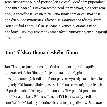
Jeho filmografie je plná podobných skvostů, které nám připomínají
jeho um a nadání. Třískova tvorba není jen zábavou, ale i odrazem
doby a společnosti, ve které žil. Jeho filmy nám dávají možnost
nahlédnout do minulosti a zároveň se zamyslet nad tématy, která
jsou aktuální i dnes. Ať už se jedná o komedie, dramata nebo
pohádky, Třískovy role v nás zanechávají hluboký dojem a inspirují
nás dodnes.
Jan Tříska: Ikona českého filmu
Jan Tříska, to jméno rezonuje českou kinematografií napříč
generacemi. Jeho filmografie je bohatá a pestrá, plná
nezapomenutelných rolí, které mu právem vynesly status herecké
legendy. Od komediálních postav, které nás rozesmějí i po letech,
až po dramatické hrdiny, kteří nám utkvěli v paměti pro svou
hloubku a lidskost.
Filmy s Janem Třískou
se staly nedílnou
součástí české kultury a dodnes baví a inspirují diváky.
Jeho talent