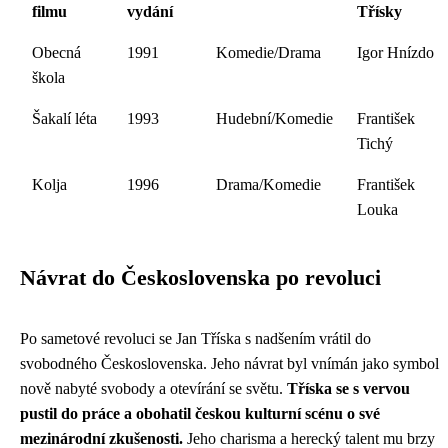
filmu
vydání
Třísky
Obecná
1991
Komedie/Drama
Igor Hnízdo
škola
Šakalí léta
1993
Hudební/Komedie
František
Tichý
Kolja
1996
Drama/Komedie
František
Louka
Návrat do Československa po revoluci
Po sametové revoluci se Jan Tříska s nadšením vrátil do
svobodného Československa. Jeho návrat byl vnímán jako symbol
nově nabyté svobody a otevírání se světu.
Tříska se s vervou
pustil do práce a obohatil českou kulturní scénu o své
mezinárodní zkušenosti.
Jeho charisma a herecký talent mu brzy