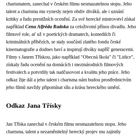
charismatem, zanechal v českém filmu nesmazatelnou stopu. Jeho
talent a charisma mu vynesly nejen obdiv diváků, ale i uznání
kritiky a řadu prestižních ocenění. Za své herecké mistrovství získal
například
Cenu Alfréda Radoka
za celoživotní přínos divadlu. Jeho
filmové role, ať už v poetických dramatech, komediích či
kriminálních příbězích, se staly součástí zlatého fondu české
kinematografie a dodnes baví a inspirují diváky napříč generacemi.
Filmy s Janem Třískou, jako například "Obecná škola" či "Lidice",
získaly řadu ocenění na domácích i mezinárodních filmových
festivalech a potvrdily tak nadčasovost a kvalitu jeho práce. Jeho
odkaz žije dál a jeho talent i charisma nám budou prostřednictvím
jeho filmů navždy připomínat sílu a krásu hereckého umění.
Odkaz Jana Třísky
Jan Tříska zanechal v českém filmu nesmazatelnou stopu. Jeho
charisma, talent a nezaměnitelný herecký projev mu zajistily