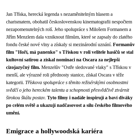
Jan Tříska, herecká legenda s nezaměnitelným hlasem a
charismatem, obohatil československou kinematografii nespočtem
nezapomenutelných rolí. Jeho spolupráce s Milošem Formanem a
Jiřím Menzlem dala vzniknout filmům, které se zapsaly do zlatého
fondu české nové vlny a získaly si mezinárodní uznání.
Formanův
film "Hoří, má panenko" s Třískou v roli velitele hasičů se stal
kultovní satirou a získal nominaci na Oscara za nejlepší
cizojazyčný film.
Menzelův "Ostře sledované vlaky" s Třískou v
menší, ale výrazné roli přednosty stanice, získal Oscara v téže
kategorii.
Třískova spolupráce s těmito režisérskými osobnostmi
svědčí o jeho hereckém talentu a schopnosti přesvědčivě ztvárnit
širokou škálu postav.
Tyto filmy i nadále inspirují a baví diváky
po celém světě a ukazují nadčasovost a sílu českého filmového
umění.
Emigrace a hollywoodská kariéra