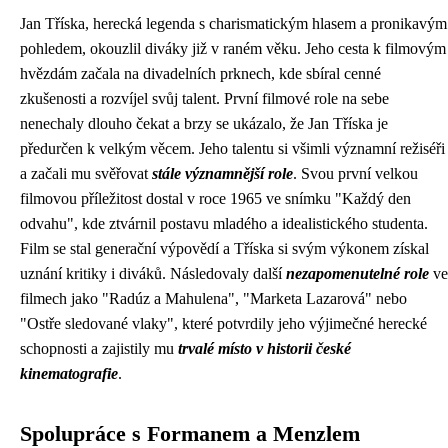
Jan Tříska, herecká legenda s charismatickým hlasem a pronikavým
pohledem, okouzlil diváky již v raném věku. Jeho cesta k filmovým
hvězdám začala na divadelních prknech, kde sbíral cenné
zkušenosti a rozvíjel svůj talent. První filmové role na sebe
nenechaly dlouho čekat a brzy se ukázalo, že Jan Tříska je
předurčen k velkým věcem. Jeho talentu si všimli významní režiséři
a začali mu svěřovat
stále významnější role
. Svou první velkou
filmovou příležitost dostal v roce 1965 ve snímku "Každý den
odvahu", kde ztvárnil postavu mladého a idealistického studenta.
Film se stal generační výpovědí a Tříska si svým výkonem získal
uznání kritiky i diváků. Následovaly další
nezapomenutelné role
ve
filmech jako "Radúz a Mahulena", "Marketa Lazarová" nebo
"Ostře sledované vlaky", které potvrdily jeho výjimečné herecké
schopnosti a zajistily mu
trvalé místo v historii české
kinematografie
.
Spolupráce s Formanem a Menzlem