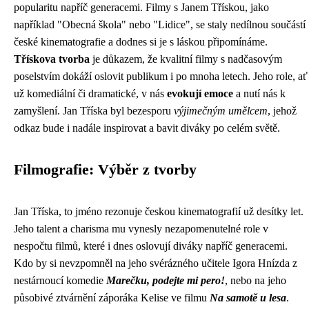
popularitu napříč generacemi. Filmy s Janem Třískou, jako
například "Obecná škola" nebo "Lidice", se staly nedílnou součástí
české kinematografie a dodnes si je s láskou připomínáme.
Třískova tvorba
je důkazem, že kvalitní filmy s nadčasovým
poselstvím dokáží oslovit publikum i po mnoha letech. Jeho role, ať
už komediální či dramatické, v nás
evokují emoce
a nutí nás k
zamyšlení. Jan Tříska byl bezesporu
výjimečným umělcem
, jehož
odkaz bude i nadále inspirovat a bavit diváky po celém světě.
Filmografie: Výběr z tvorby
Jan Tříska, to jméno rezonuje českou kinematografií už desítky let.
Jeho talent a charisma mu vynesly nezapomenutelné role v
nespočtu filmů, které i dnes oslovují diváky napříč generacemi.
Kdo by si nevzpomněl na jeho svérázného učitele Igora Hnízda z
nestárnoucí komedie
Marečku, podejte mi pero!
, nebo na jeho
působivé ztvárnění záporáka Kelise ve filmu
Na samotě u lesa
.