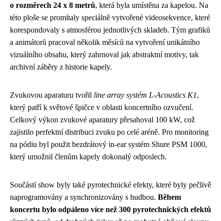
o rozměrech 24 x 8 metrů
, která byla umístěna za kapelou. Na
této ploše se promítaly speciálně vytvořené videosekvence, které
korespondovaly s atmosférou jednotlivých skladeb. Tým grafiků
a animátorů pracoval několik měsíců na vytvoření unikátního
vizuálního obsahu, který zahrnoval jak abstraktní motivy, tak
archivní záběry z historie kapely.
Zvukovou aparaturu tvořil
line array systém L-Acoustics K1
,
který patří k světové špičce v oblasti koncertního ozvučení.
Celkový výkon zvukové aparatury přesahoval 100 kW, což
zajistilo perfektní distribuci zvuku po celé aréně. Pro monitoring
na pódiu byl použit bezdrátový in-ear systém Shure PSM 1000,
který umožnil členům kapely dokonalý odposlech.
Součástí show byly také pyrotechnické efekty, které byly pečlivě
naprogramovány a synchronizovány s hudbou.
Během
koncertu bylo odpáleno více než 300 pyrotechnických efektů