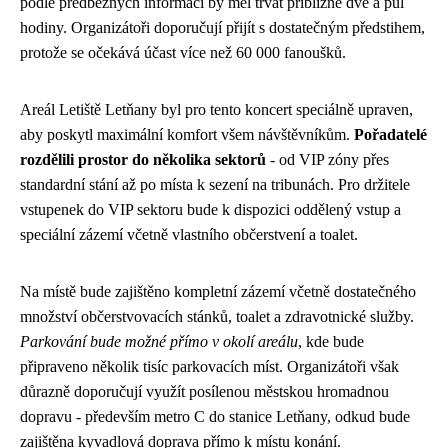
podle předběžných informací by měl trvat přibližně dvě a půl
hodiny. Organizátoři doporučují přijít s dostatečným předstihem,
protože se očekává účast více než 60 000 fanoušků.
Areál Letiště Letňany byl pro tento koncert speciálně upraven,
aby poskytl maximální komfort všem návštěvníkům.
Pořadatelé
rozdělili prostor do několika sektorů
- od VIP zóny přes
standardní stání až po místa k sezení na tribunách. Pro držitele
vstupenek do VIP sektoru bude k dispozici oddělený vstup a
speciální zázemí včetně vlastního občerstvení a toalet.
Na místě bude zajištěno kompletní zázemí včetně dostatečného
množství občerstvovacích stánků, toalet a zdravotnické služby.
Parkování bude možné přímo v okolí areálu
, kde bude
připraveno několik tisíc parkovacích míst. Organizátoři však
důrazně doporučují využít posílenou městskou hromadnou
dopravu - především metro C do stanice Letňany, odkud bude
zajištěna kyvadlová doprava přímo k místu konání.