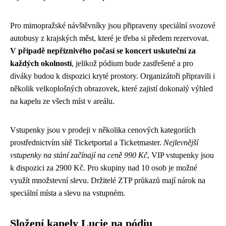
Pro mimopražské návštěvníky jsou připraveny speciální svozové
autobusy z krajských měst, které je třeba si předem rezervovat.
V případě nepříznivého počasí se koncert uskuteční za
každých okolností
, jelikož pódium bude zastřešené a pro
diváky budou k dispozici kryté prostory. Organizátoři připravili i
několik velkoplošných obrazovek, které zajistí dokonalý výhled
na kapelu ze všech míst v areálu.
Vstupenky jsou v prodeji v několika cenových kategoriích
prostřednictvím sítě Ticketportal a Ticketmaster.
Nejlevnější
vstupenky na stání začínají na ceně 990 Kč
, VIP vstupenky jsou
k dispozici za 2900 Kč. Pro skupiny nad 10 osob je možné
využít množstevní slevu. Držitelé ZTP průkazů mají nárok na
speciální místa a slevu na vstupném.
Složení kapely Lucie na pódiu