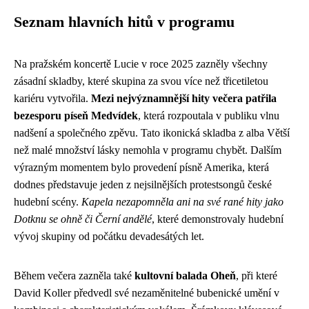
Seznam hlavních hitů v programu
Na pražském koncertě Lucie v roce 2025 zazněly všechny
zásadní skladby, které skupina za svou více než třicetiletou
kariéru vytvořila.
Mezi nejvýznamnější hity večera patřila
bezesporu píseň Medvídek
, která rozpoutala v publiku vlnu
nadšení a společného zpěvu. Tato ikonická skladba z alba Větší
než malé množství lásky nemohla v programu chybět. Dalším
výrazným momentem bylo provedení písně Amerika, která
dodnes představuje jeden z nejsilnějších protestsongů české
hudební scény.
Kapela nezapomněla ani na své rané hity jako
Dotknu se ohně či Černí andělé
, které demonstrovaly hudební
vývoj skupiny od počátku devadesátých let.
Během večera zazněla také
kultovní balada Oheň
, při které
David Koller předvedl své nezaměnitelné bubenické umění v