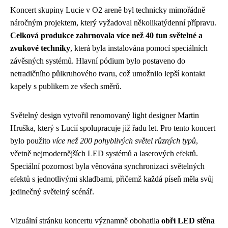
Koncert skupiny Lucie v O2 areně byl technicky mimořádně
náročným projektem, který vyžadoval několikatýdenní přípravu.
Celková produkce zahrnovala více než 40 tun světelné a
zvukové techniky
, která byla instalována pomocí speciálních
závěsných systémů. Hlavní pódium bylo postaveno do
netradičního půlkruhového tvaru, což umožnilo lepší kontakt
kapely s publikem ze všech směrů.
Světelný design vytvořil renomovaný light designer Martin
Hruška, který s Lucií spolupracuje již řadu let. Pro tento koncert
bylo použito
více než 200 pohyblivých světel různých typů
,
včetně nejmodernějších LED systémů a laserových efektů.
Speciální pozornost byla věnována synchronizaci světelných
efektů s jednotlivými skladbami, přičemž každá píseň měla svůj
jedinečný světelný scénář.
Vizuální stránku koncertu významně obohatila
obří LED stěna