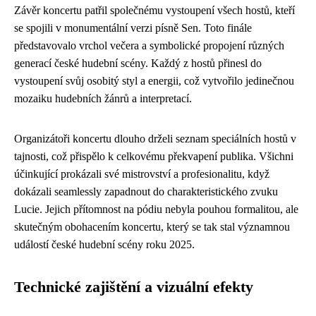
Závěr koncertu patřil společnému vystoupení všech hostů, kteří
se spojili v monumentální verzi písně Sen. Toto finále
představovalo vrchol večera a symbolické propojení různých
generací české hudební scény. Každý z hostů přinesl do
vystoupení svůj osobitý styl a energii, což vytvořilo jedinečnou
mozaiku hudebních žánrů a interpretací.
Organizátoři koncertu dlouho drželi seznam speciálních hostů v
tajnosti, což přispělo k celkovému překvapení publika. Všichni
účinkující prokázali své mistrovství a profesionalitu, když
dokázali seamlessly zapadnout do charakteristického zvuku
Lucie. Jejich přítomnost na pódiu nebyla pouhou formalitou, ale
skutečným obohacením koncertu, který se tak stal významnou
událostí české hudební scény roku 2025.
Technické zajištění a vizuální efekty