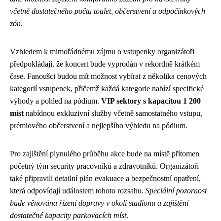
včetně dostatečného počtu toalet, občerstvení a odpočinkových
zón
.
Vzhledem k mimořádnému zájmu o vstupenky organizátoři
předpokládají, že koncert bude vyprodán v rekordně krátkém
čase. Fanoušci budou mít možnost vybírat z několika cenových
kategorií vstupenek, přičemž každá kategorie nabízí specifické
výhody a pohled na pódium.
VIP sektory s kapacitou 1 200
míst
nabídnou exkluzivní služby včetně samostatného vstupu,
prémiového občerstvení a nejlepšího výhledu na pódium.
Pro zajištění plynulého průběhu akce bude na místě přítomen
početný tým security pracovníků a zdravotníků. Organizátoři
také připravili detailní plán evakuace a bezpečnostní opatření,
která odpovídají událostem tohoto rozsahu.
Speciální pozornost
bude věnována řízení dopravy v okolí stadionu a zajištění
dostatečné kapacity parkovacích míst
.