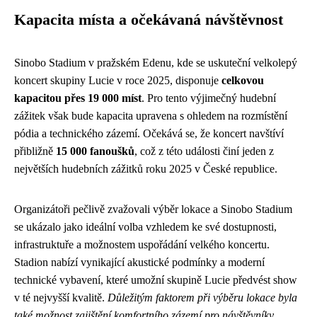
Kapacita místa a očekávaná návštěvnost
Sinobo Stadium v pražském Edenu, kde se uskuteční velkolepý
koncert skupiny Lucie v roce 2025, disponuje
celkovou
kapacitou přes 19 000 míst
. Pro tento výjimečný hudební
zážitek však bude kapacita upravena s ohledem na rozmístění
pódia a technického zázemí. Očekává se, že koncert navštíví
přibližně
15 000 fanoušků
, což z této události činí jeden z
největších hudebních zážitků roku 2025 v České republice.
Organizátoři pečlivě zvažovali výběr lokace a Sinobo Stadium
se ukázalo jako ideální volba vzhledem ke své dostupnosti,
infrastruktuře a možnostem uspořádání velkého koncertu.
Stadion nabízí vynikající akustické podmínky a moderní
technické vybavení, které umožní skupině Lucie předvést show
v té nejvyšší kvalitě.
Důležitým faktorem při výběru lokace byla
také možnost zajištění komfortního zázemí pro návštěvníky