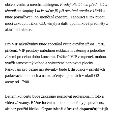
občerstvením a merchandisingem.
Prodej oficiálních předmětů s
tématikou skupiny Lucie začne již při otevření areálu v 18:00
a
bude pokračovat i po skončení koncertu. Fanoušci si tak budou
moci zakoupit trička, CD, vinyly a další upomínkové předměty z
aktuální kolekce.
Pro VIP návštěvníky bude speciální vstup otevřen již od 17:30,
přičemž VIP prostory nabídnou exkluzivní catering a pohodlné
zázemí po celou dobu koncertu. Držitelé VIP vstupenek mohou
využít samostatný vchod a vyhrazené parkovací plochy.
Parkování pro běžné návštěvníky bude k dispozici v přilehlých
parkovacích domech a na označených plochách v okolí O2
areny od 17:00.
Během koncertu bude zakázáno pořizovat profesionální foto a
video záznamy. Běžné focení na mobilní telefony je povoleno,
ale bez použití blesku.
Organizátoři důrazně doporučují přijít