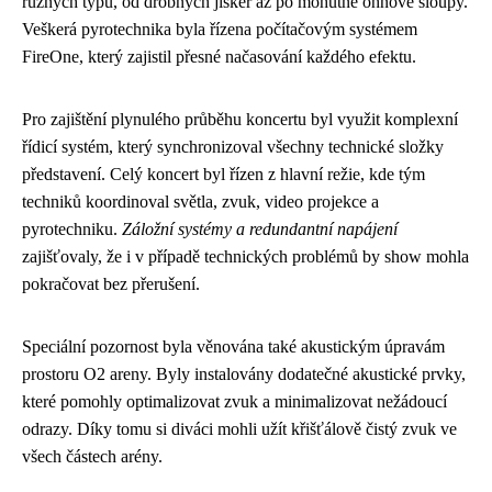
různých typů, od drobných jisker až po mohutné ohňové sloupy.
Veškerá pyrotechnika byla řízena počítačovým systémem
FireOne, který zajistil přesné načasování každého efektu.
Pro zajištění plynulého průběhu koncertu byl využit komplexní
řídicí systém, který synchronizoval všechny technické složky
představení. Celý koncert byl řízen z hlavní režie, kde tým
techniků koordinoval světla, zvuk, video projekce a
pyrotechniku.
Záložní systémy a redundantní napájení
zajišťovaly, že i v případě technických problémů by show mohla
pokračovat bez přerušení.
Speciální pozornost byla věnována také akustickým úpravám
prostoru O2 areny. Byly instalovány dodatečné akustické prvky,
které pomohly optimalizovat zvuk a minimalizovat nežádoucí
odrazy. Díky tomu si diváci mohli užít křišťálově čistý zvuk ve
všech částech arény.