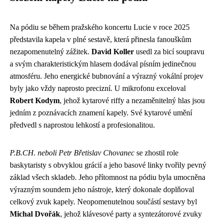
Na pódiu se během pražského koncertu Lucie v roce 2025
představila kapela v plné sestavě, která přinesla fanouškům
nezapomenutelný zážitek.
David Koller
usedl za bicí soupravu
a svým charakteristickým hlasem dodával písním jedinečnou
atmosféru. Jeho energické bubnování a výrazný vokální projev
byly jako vždy naprosto precizní. U mikrofonu exceloval
Robert Kodym
, jehož kytarové riffy a nezaměnitelný hlas jsou
jedním z poznávacích znamení kapely. Své kytarové umění
předvedl s naprostou lehkostí a profesionalitou.
P.B.CH. neboli Petr Břetislav Chovanec
se zhostil role
baskytaristy s obvyklou grácií a jeho basové linky tvořily pevný
základ všech skladeb. Jeho přítomnost na pódiu byla umocněna
výrazným soundem jeho nástroje, který dokonale doplňoval
celkový zvuk kapely. Neopomenutelnou součástí sestavy byl
Michal Dvořák
, jehož klávesové party a syntezátorové zvuky