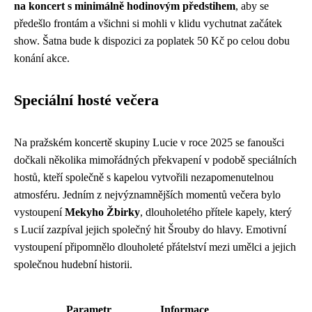
na koncert s minimálně hodinovým předstihem
, aby se
předešlo frontám a všichni si mohli v klidu vychutnat začátek
show. Šatna bude k dispozici za poplatek 50 Kč po celou dobu
konání akce.
Speciální hosté večera
Na pražském koncertě skupiny Lucie v roce 2025 se fanoušci
dočkali několika mimořádných překvapení v podobě speciálních
hostů, kteří společně s kapelou vytvořili nezapomenutelnou
atmosféru. Jedním z nejvýznamnějších momentů večera bylo
vystoupení
Mekyho Žbirky
, dlouholetého přítele kapely, který
s Lucií zazpíval jejich společný hit Šrouby do hlavy. Emotivní
vystoupení připomnělo dlouholeté přátelství mezi umělci a jejich
společnou hudební historii.
Parametr
Informace