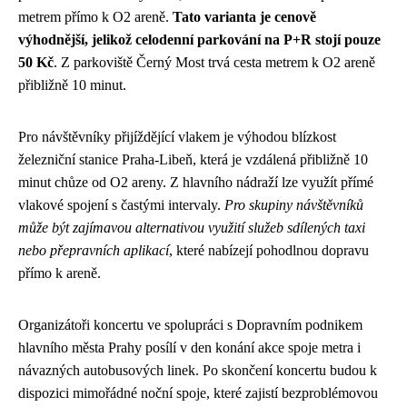
metrem přímo k O2 areně.
Tato varianta je cenově
výhodnější, jelikož celodenní parkování na P+R stojí pouze
50 Kč
. Z parkoviště Černý Most trvá cesta metrem k O2 areně
přibližně 10 minut.
Pro návštěvníky přijíždějící vlakem je výhodou blízkost
železniční stanice Praha-Libeň, která je vzdálená přibližně 10
minut chůze od O2 areny. Z hlavního nádraží lze využít přímé
vlakové spojení s častými intervaly.
Pro skupiny návštěvníků
může být zajímavou alternativou využití služeb sdílených taxi
nebo přepravních aplikací
, které nabízejí pohodlnou dopravu
přímo k areně.
Organizátoři koncertu ve spolupráci s Dopravním podnikem
hlavního města Prahy posílí v den konání akce spoje metra i
návazných autobusových linek. Po skončení koncertu budou k
dispozici mimořádné noční spoje, které zajistí bezproblémovou