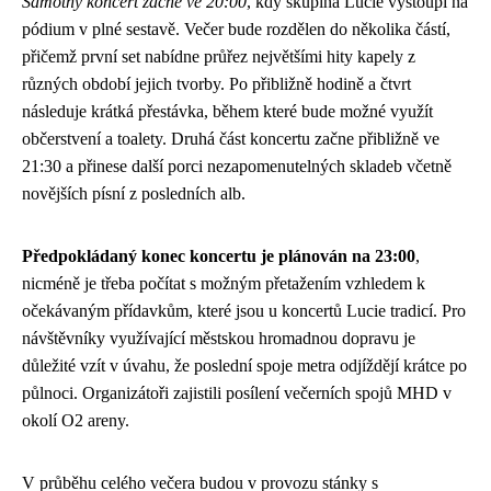
Samotný koncert začne ve 20:00
, kdy skupina Lucie vystoupí na
pódium v plné sestavě. Večer bude rozdělen do několika částí,
přičemž první set nabídne průřez největšími hity kapely z
různých období jejich tvorby. Po přibližně hodině a čtvrt
následuje krátká přestávka, během které bude možné využít
občerstvení a toalety. Druhá část koncertu začne přibližně ve
21:30 a přinese další porci nezapomenutelných skladeb včetně
novějších písní z posledních alb.
Předpokládaný konec koncertu je plánován na 23:00
,
nicméně je třeba počítat s možným přetažením vzhledem k
očekávaným přídavkům, které jsou u koncertů Lucie tradicí. Pro
návštěvníky využívající městskou hromadnou dopravu je
důležité vzít v úvahu, že poslední spoje metra odjíždějí krátce po
půlnoci. Organizátoři zajistili posílení večerních spojů MHD v
okolí O2 areny.
V průběhu celého večera budou v provozu stánky s