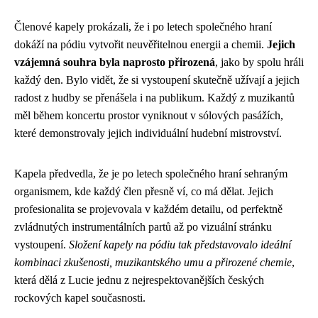
Členové kapely prokázali, že i po letech společného hraní
dokáží na pódiu vytvořit neuvěřitelnou energii a chemii.
Jejich
vzájemná souhra byla naprosto přirozená
, jako by spolu hráli
každý den. Bylo vidět, že si vystoupení skutečně užívají a jejich
radost z hudby se přenášela i na publikum. Každý z muzikantů
měl během koncertu prostor vyniknout v sólových pasážích,
které demonstrovaly jejich individuální hudební mistrovství.
Kapela předvedla, že je po letech společného hraní sehraným
organismem, kde každý člen přesně ví, co má dělat. Jejich
profesionalita se projevovala v každém detailu, od perfektně
zvládnutých instrumentálních partů až po vizuální stránku
vystoupení.
Složení kapely na pódiu tak představovalo ideální
kombinaci zkušenosti, muzikantského umu a přirozené chemie
,
která dělá z Lucie jednu z nejrespektovanějších českých
rockových kapel současnosti.