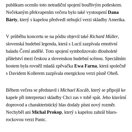
publikum ocenilo toto netradiční spojení bouřlivým potleskem.
Nečekaným překvapením večera bylo také vystoupení
Dana
Bárty
, který s kapelou předvedl strhující verzi skladby Amerika.
V průběhu koncertu se na pódiu objevil také
Richard Müller
,
slovenská hudební legenda, která s Lucií zazpívala emotivní
baladu Černí andělé. Toto spojení symbolizovalo dlouholeté
přátelství mezi českou a slovenskou hudební scénou. Speciálním
hostem byla rovněž mladá zpěvačka
Ewa Farna
, která společně
s Davidem Kollerem zazpívala energickou verzi písně Oheň.
Během večera se představil i
Michael Kocáb
, který se připojil ke
kapele při interpretaci skladby Chci zas v tobě spát. Jeho klavírní
doprovod a charakteristický hlas dodaly písni nový rozměr.
Nechyběl ani
Michal Prokop
, který s kapelou zahrál blues-
rockovou verzi Panic.