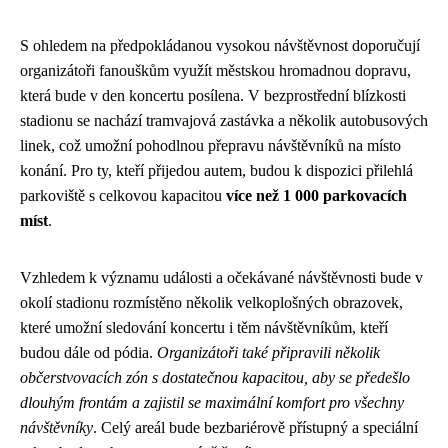
S ohledem na předpokládanou vysokou návštěvnost doporučují
organizátoři fanouškům využít městskou hromadnou dopravu,
která bude v den koncertu posílena. V bezprostřední blízkosti
stadionu se nachází tramvajová zastávka a několik autobusových
linek, což umožní pohodlnou přepravu návštěvníků na místo
konání. Pro ty, kteří přijedou autem, budou k dispozici přilehlá
parkoviště s celkovou kapacitou
více než 1 000 parkovacích
míst
.
Vzhledem k významu události a očekávané návštěvnosti bude v
okolí stadionu rozmístěno několik velkoplošných obrazovek,
které umožní sledování koncertu i těm návštěvníkům, kteří
budou dále od pódia.
Organizátoři také připravili několik
občerstvovacích zón s dostatečnou kapacitou, aby se předešlo
dlouhým frontám a zajistil se maximální komfort pro všechny
návštěvníky
. Celý areál bude bezbariérově přístupný a speciální