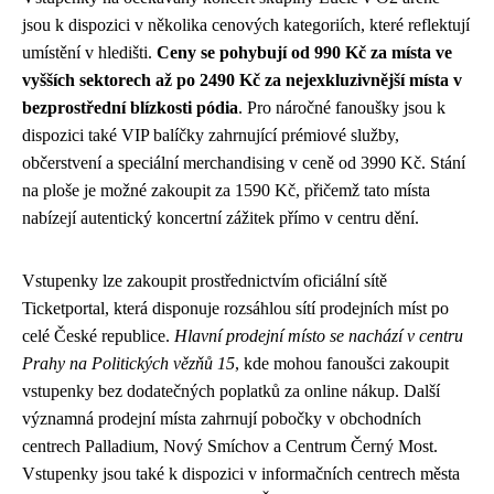
jsou k dispozici v několika cenových kategoriích, které reflektují
umístění v hledišti.
Ceny se pohybují od 990 Kč za místa ve
vyšších sektorech až po 2490 Kč za nejexkluzivnější místa v
bezprostřední blízkosti pódia
. Pro náročné fanoušky jsou k
dispozici také VIP balíčky zahrnující prémiové služby,
občerstvení a speciální merchandising v ceně od 3990 Kč. Stání
na ploše je možné zakoupit za 1590 Kč, přičemž tato místa
nabízejí autentický koncertní zážitek přímo v centru dění.
Vstupenky lze zakoupit prostřednictvím oficiální sítě
Ticketportal, která disponuje rozsáhlou sítí prodejních míst po
celé České republice.
Hlavní prodejní místo se nachází v centru
Prahy na Politických vězňů 15
, kde mohou fanoušci zakoupit
vstupenky bez dodatečných poplatků za online nákup. Další
významná prodejní místa zahrnují pobočky v obchodních
centrech Palladium, Nový Smíchov a Centrum Černý Most.
Vstupenky jsou také k dispozici v informačních centrech města