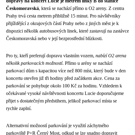
dopravy na koncert Lucie je metrem linky B do stanice
Českomoravská
, která se nachází přímo u O2 areny. Z centra
Prahy trvá cesta metrem přibližně 15 minut. Pro návštěvníky
přijíždějící z okrajových částí Prahy nebo z jiných měst je k
dispozici několik autobusových linek, které zastavují na zastávce
Českomoravská nebo v její bezprostřední blízkosti.
Pro ty, kteří preferují dopravu vlastním vozem,
nabízí O2 arena
několik parkovacích možností
. Přímo u arény se nachází
parkovací dům s kapacitou více než 800 míst, který bude v den
koncertu otevřen již tři hodiny před začátkem akce. Cena za
parkování se pohybuje okolo 100 Kč za hodinu. Vzhledem k
očekávané vysoké návštěvnosti koncertu Lucie doporučujeme
přijet s dostatečným předstihem, jelikož parkovací místa se
rychle zaplní.
Alternativní možností parkování je využití záchytného
parkoviště P+R Černý Most, odkud se lze snadno dopravit