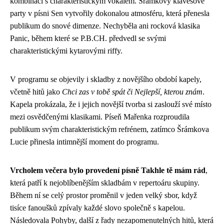
kombinaci s charakteristickým vokálem. Šrámkovy klávesové
party v písni Sen vytvořily dokonalou atmosféru, která přenesla
publikum do snové dimenze. Nechyběla ani rocková klasika
Panic, během které se P.B.CH. předvedl se svými
charakteristickými kytarovými riffy.
V programu se objevily i skladby z novějšího období kapely,
včetně hitů jako
Chci zas v tobě spát či Nejlepší, kterou znám
.
Kapela prokázala, že i jejich novější tvorba si zaslouží své místo
mezi osvědčenými klasikami. Píseň Mařenka rozproudila
publikum svým charakteristickým refrénem, zatímco Šrámkova
Lucie přinesla intimnější moment do programu.
Vrcholem večera bylo provedení písně Takhle tě mám rád
,
která patří k nejoblíbenějším skladbám v repertoáru skupiny.
Během ní se celý prostor proměnil v jeden velký sbor, když
tisíce fanoušků zpívaly každé slovo společně s kapelou.
Následovala Pohyby, další z řady nezapomenutelných hitů, která