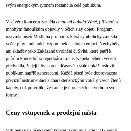
svým energickým rytmem roztančila celé publikum.
V závěru koncertu zazněla
emotivní balada Vůně
, při které se
mnohým fanouškům objevily v očích slzy dojetí. Program
uzavřela píseň Modlitba pro partu, která symbolicky završila
večer plný hudebních vzpomínek a silných emocí. Nechyběly
ani skladby jako Zakázané uvolnění či Svítá, které patří k
pilířům koncertního repertoáru Lucie. Kapela během večera
předvedla, že její hity jsou nadčasové a stále dokáží oslovit
publikum napříč generacemi. Každá píseň byla doprovázena
precizní instrumentací a charakteristickými vokály všech členů
kapely, což potvrdilo, že Lucie je i po letech na vrcholu své
formy.
Ceny vstupenek a prodejní místa
Vstupenky na očekávaný koncert skupiny Lucie v O2 areně