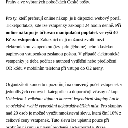
Prahy a ve vybraných pobočkách České pošty.
Pro ty, kteří preferují online nákup, je k dispozici webový portál
Ticketportal.cz, kde lze vstupenky zakoupit 24 hodin denně.
Při
online nákupu je účtován manipulační poplatek ve výši 40
Kč za vstupenku
. Zákazníci mají možnost zvolit mezi
elektronickou vstupenkou (tzv. print@home) nebo klasickou
papírovou vstupenkou zaslanou poštou. V případě elektronické
vstupenky je třeba počítat s nutností vytištění nebo předložení
QR kódu v mobilním telefonu při vstupu do O2 areny.
Organizátoři koncertu upozorňují na omezený počet vstupenek v
jednotlivých cenových kategoriích a doporučují včasný nákup.
Vzhledem k velkému zájmu o koncert legendární skupiny Lucie
se očekává rychlé vyprodání nejatraktivnějších míst
. Pro skupiny
nad 20 osob je možné využít množstevní slevu, která činí 10% z
celkové ceny vstupenek. Tuto slevu lze uplatnit pouze při
osobním nákupu v hlavní prodejně Ticketportal v Praze.