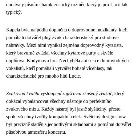
dodávaly písním charakteristický rozměr, který je pro Lucii tak
typický.
Kapela byla na pódiu doplněna o doprovodné muzikanty, kteří
pomáhali dotvářet plný zvuk charakteristický pro studiové
nahrávky. Mezi nimi vynikal zejména doprovodný kytarista,
který bravurně zvládal všechny kytarové party a skvěle
doplňoval Kodymovu hru. Nechyběla ani sekce doprovodných
vokalistů, kteří pomáhali vytvářet bohaté vícehlasy, tak
charakteristické pro mnoho hitů Lucie.
Zvukovou kvalitu vystoupení zajišťoval zkušený zvukař
, který
dokázal vybalancovat všechny nástroje do perfektního
zvukového mixu. Každý nástroj byl jasně slyšitelný, přesto
spolu všechny tvořily kompaktní celek. Světelný design show
byl precizně sladěn s jednotlivými skladbami a pomáhal dotvářet
působivou atmosféru koncertu.