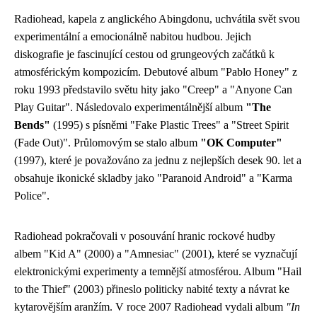
Radiohead, kapela z anglického Abingdonu, uchvátila svět svou
experimentální a emocionálně nabitou hudbou. Jejich
diskografie je fascinující cestou od grungeových začátků k
atmosférickým kompozicím. Debutové album "Pablo Honey" z
roku 1993 představilo světu hity jako "Creep" a "Anyone Can
Play Guitar". Následovalo experimentálnější album
"The
Bends"
(1995) s písněmi "Fake Plastic Trees" a "Street Spirit
(Fade Out)". Průlomovým se stalo album
"OK Computer"
(1997), které je považováno za jednu z nejlepších desek 90. let a
obsahuje ikonické skladby jako "Paranoid Android" a "Karma
Police".
Radiohead pokračovali v posouvání hranic rockové hudby
albem "Kid A" (2000) a "Amnesiac" (2001), které se vyznačují
elektronickými experimenty a temnější atmosférou. Album "Hail
to the Thief" (2003) přineslo politicky nabité texty a návrat ke
kytarovějším aranžím. V roce 2007 Radiohead vydali album
"In