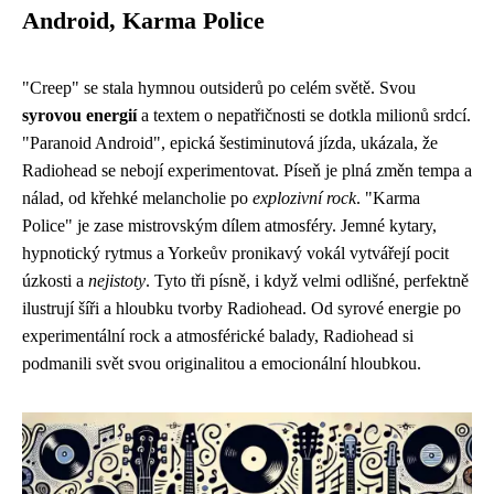
Android, Karma Police
"Creep" se stala hymnou outsiderů po celém světě. Svou
syrovou energií
a textem o nepatřičnosti se dotkla milionů srdcí.
"Paranoid Android", epická šestiminutová jízda, ukázala, že
Radiohead se nebojí experimentovat. Píseň je plná změn tempa a
nálad, od křehké melancholie po
explozivní rock
. "Karma
Police" je zase mistrovským dílem atmosféry. Jemné kytary,
hypnotický rytmus a Yorkeův pronikavý vokál vytvářejí pocit
úzkosti a
nejistoty
. Tyto tři písně, i když velmi odlišné, perfektně
ilustrují šíři a hloubku tvorby Radiohead. Od syrové energie po
experimentální rock a atmosférické balady, Radiohead si
podmanili svět svou originalitou a emocionální hloubkou.