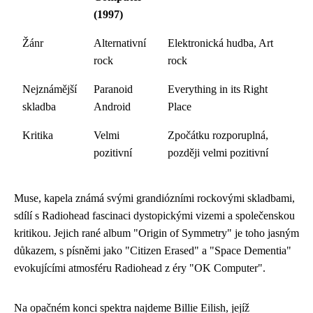
(1997)
Žánr
Alternativní
Elektronická hudba, Art
rock
rock
Nejznámější
Paranoid
Everything in its Right
skladba
Android
Place
Kritika
Velmi
Zpočátku rozporuplná,
pozitivní
později velmi pozitivní
Muse, kapela známá svými grandiózními rockovými skladbami,
sdílí s Radiohead fascinaci dystopickými vizemi a společenskou
kritikou. Jejich rané album "Origin of Symmetry" je toho jasným
důkazem, s písněmi jako "Citizen Erased" a "Space Dementia"
evokujícími atmosféru Radiohead z éry "OK Computer".
Na opačném konci spektra najdeme Billie Eilish, jejíž