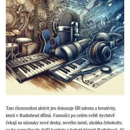
Tato různorodost aktivit jen dokazuje šíři talentu a kreativity,
která v Radiohead dřímá. Fanoušci po celém světě dychtivě
čekají na náznaky nové desky, nového turné, zkrátka čehokoliv,
co by naznačovalo další kapitolu v bohaté historii Radiohead.
Ať