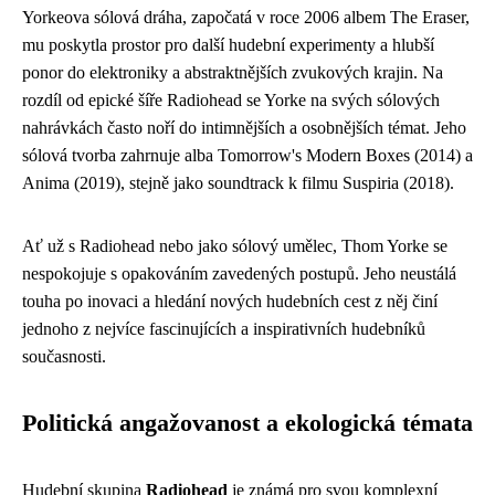
Yorkeova sólová dráha, započatá v roce 2006 albem The Eraser,
mu poskytla prostor pro další hudební experimenty a hlubší
ponor do elektroniky a abstraktnějších zvukových krajin. Na
rozdíl od epické šíře Radiohead se Yorke na svých sólových
nahrávkách často noří do intimnějších a osobnějších témat. Jeho
sólová tvorba zahrnuje alba Tomorrow's Modern Boxes (2014) a
Anima (2019), stejně jako soundtrack k filmu Suspiria (2018).
Ať už s Radiohead nebo jako sólový umělec, Thom Yorke se
nespokojuje s opakováním zavedených postupů. Jeho neustálá
touha po inovaci a hledání nových hudebních cest z něj činí
jednoho z nejvíce fascinujících a inspirativních hudebníků
současnosti.
Politická angažovanost a ekologická témata
Hudební skupina
Radiohead
je známá pro svou komplexní