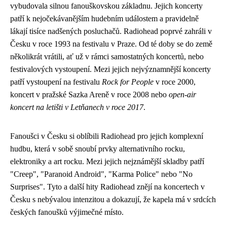
vybudovala silnou fanouškovskou základnu. Jejich koncerty
patří k nejočekávanějším hudebním událostem a pravidelně
lákají tisíce nadšených posluchačů. Radiohead poprvé zahráli v
Česku v roce 1993 na festivalu v Praze. Od té doby se do země
několikrát vrátili, ať už v rámci samostatných koncertů, nebo
festivalových vystoupení. Mezi jejich nejvýznamnější koncerty
patří vystoupení na festivalu
Rock for People
v roce 2000,
koncert v pražské Sazka Areně v roce 2008 nebo
open-air
koncert na letišti v Letňanech v roce 2017
.
Fanoušci v Česku si oblíbili Radiohead pro jejich komplexní
hudbu, která v sobě snoubí prvky alternativního rocku,
elektroniky a art rocku. Mezi jejich nejznámější skladby patří
"Creep", "Paranoid Android", "Karma Police" nebo "No
Surprises". Tyto a další hity Radiohead znějí na koncertech v
Česku s nebývalou intenzitou a dokazují, že kapela má v srdcích
českých fanoušků výjimečné místo.