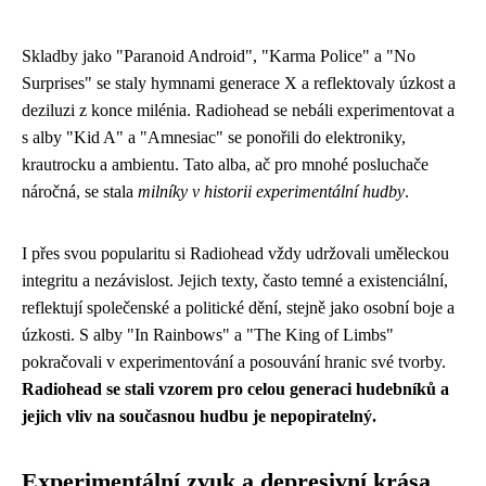
Skladby jako "Paranoid Android", "Karma Police" a "No
Surprises" se staly hymnami generace X a reflektovaly úzkost a
deziluzi z konce milénia. Radiohead se nebáli experimentovat a
s alby "Kid A" a "Amnesiac" se ponořili do elektroniky,
krautrocku a ambientu. Tato alba, ač pro mnohé posluchače
náročná, se stala
milníky v historii experimentální hudby
.
I přes svou popularitu si Radiohead vždy udržovali uměleckou
integritu a nezávislost. Jejich texty, často temné a existenciální,
reflektují společenské a politické dění, stejně jako osobní boje a
úzkosti. S alby "In Rainbows" a "The King of Limbs"
pokračovali v experimentování a posouvání hranic své tvorby.
Radiohead se stali vzorem pro celou generaci hudebníků a
jejich vliv na současnou hudbu je nepopiratelný.
Experimentální zvuk a depresivní krása