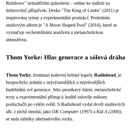
Rainbows"
netradičním způsobem – online ke stažení za
dobrovolný příspěvek. Deska "The King of Limbs" (2011) je
inspirována rytmy a experimentální produkcí. Posledním
studiovým albem je "A Moon Shaped Pool" (2016), které se
vyznačuje orchestrálními aranžemi a melancholickou
atmosférou.
Thom Yorke: Hlas generace a sólová dráha
Thom Yorke
, frontman kultovní britské kapely
Radiohead
, je
bezpochyby jedním z nejvýraznějších a nejvlivnějších
hudebníků své generace. Jeho pronikavý falzet, melancholické
texty a experimentální přístup k hudbě oslovily miliony
posluchačů po celém světě. S Radiohead vydal devět studiových
alb, z nichž mnohá, jako
OK Computer (1997)
a
Kid A (2000)
,
se stala milníky alternativního rocku.