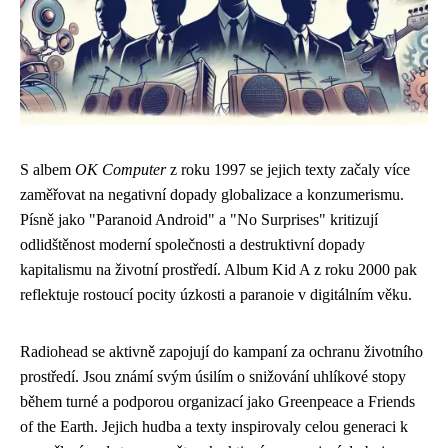
S albem
OK Computer
z roku 1997 se jejich texty začaly více
zaměřovat na negativní dopady globalizace a konzumerismu.
Písně jako "Paranoid Android" a "No Surprises" kritizují
odlidštěnost moderní společnosti a destruktivní dopady
kapitalismu na životní prostředí. Album Kid A z roku 2000 pak
reflektuje rostoucí pocity úzkosti a paranoie v digitálním věku.
Radiohead se aktivně zapojují do kampaní za ochranu životního
prostředí. Jsou známí svým úsilím o snižování uhlíkové stopy
během turné a podporou organizací jako Greenpeace a Friends
of the Earth. Jejich hudba a texty inspirovaly celou generaci k