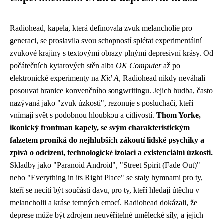
Radiohead, kapela, která definovala zvuk melancholie pro
generaci, se proslavila svou schopností splétat experimentální
zvukové krajiny s textovými obrazy plnými depresivní krásy. Od
počátečních kytarových stěn alba
OK Computer
až po
elektronické experimenty na
Kid A
, Radiohead nikdy neváhali
posouvat hranice konvenčního songwritingu. Jejich hudba, často
nazývaná jako "zvuk úzkosti", rezonuje s posluchači, kteří
vnímají svět s podobnou hloubkou a citlivostí.
Thom Yorke,
ikonický frontman kapely, se svým charakteristickým
falzetem proniká do nejhlubších zákoutí lidské psychiky a
zpívá o odcizení, technologické izolaci a existenciální úzkosti.
Skladby jako "Paranoid Android", "Street Spirit (Fade Out)"
nebo "Everything in its Right Place" se staly hymnami pro ty,
kteří se necítí být součástí davu, pro ty, kteří hledají útěchu v
melancholii a kráse temných emocí. Radiohead dokázali, že
deprese může být zdrojem neuvěřitelné umělecké síly, a jejich