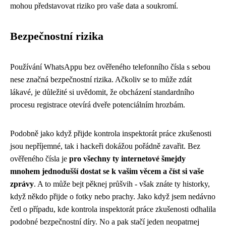
mohou představovat riziko pro vaše data a soukromí.
Bezpečnostní rizika
Používání WhatsAppu bez ověřeného telefonního čísla s sebou
nese značná bezpečnostní rizika. Ačkoliv se to může zdát
lákavé, je důležité si uvědomit, že obcházení standardního
procesu registrace otevírá dveře potenciálním hrozbám.
Podobně jako když přijde kontrola inspektorát práce zkušenosti
jsou nepříjemné, tak i hackeři dokážou pořádně zavařit. Bez
ověřeného čísla je
pro všechny ty internetové šmejdy
mnohem jednodušší dostat se k vašim věcem a číst si vaše
zprávy
. A to může bejt pěknej průšvih - však znáte ty historky,
když někdo přijde o fotky nebo prachy. Jako když jsem
nedávno
četl
o případu, kde kontrola inspektorát práce zkušenosti odhalila
podobné bezpečnostní díry. No a pak stačí jeden neopatrnej