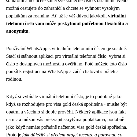
soukromí a nechcete sdílet své skutečné číslo s ostatními. Nebo
možná cestujete do zahraničí a chcete se vyhnout vysokým
poplatkům za roaming. Ať už je váš důvod jakýkoli,
virtuální
telefonní číslo vám může poskytnout potřebnou flexibilitu a
anonymitu.
Používání WhatsApp s virtuálním telefonním číslem je snadné.
Stačí si stáhnout aplikaci pro virtuální telefonní číslo, vybrat si
číslo z dostupných možností a ověřit ho. Poté můžete toto číslo
použít k registraci na WhatsApp a začít chatovat s přáteli a
rodinou.
Když si vybíráte virtuální telefonní číslo, je to podobné jako
když se rozhodujete pro
visa gold česká spořitelna
- musíte být
opatrní a všechno si dobře prověřit. Některý aplikace jsou fakt
na nic a můžou vás překvapit skrytýma poplatkama, podobně
jako když nemáte pořádně načtenou visa gold česká spořitelna.
Proto je
fakt důležitý si předem projet recenze a porovnat, co