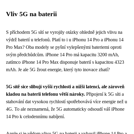
Vliv 5G na baterii
S příchodem 5G sítí se vyrojily otázky ohledně jejich vlivu na
výdrž baterií u telefonů. Platí to i u iPhonu 14 Pro a iPhonu 14
Pro Max? Oba modely se pyšní vylepšenými bateriemi oproti
svým předchůdcům. iPhone 14 Pro má kapacitu 3200 mAh,
zatímco iPhone 14 Pro Max disponuje baterií s kapacitou 4323
mAh. Je ale 5G žrout energie, který tyto inovace zhatí?
5G sítě sice slibují vyšší rychlosti a nižší latenci, ale zároveň
kladou na baterii telefonu větší nároky.
Připojení k 5G síti a
stahování dat vysokou rychlostí spotřebovává více energie než u
4G. To ale neznamená, že 5G automaticky odsoudí váš iPhone
14 Pro k celodennímu nabíjení.
Apple si je vědom vlivu 5G na baterii a vybavil iPhone 14 Pro a