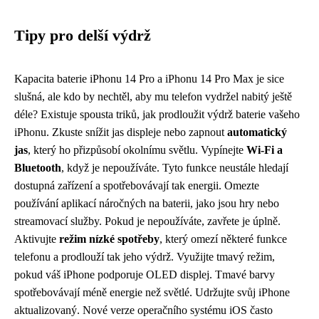
Tipy pro delší výdrž
Kapacita baterie iPhonu 14 Pro a iPhonu 14 Pro Max je sice
slušná, ale kdo by nechtěl, aby mu telefon vydržel nabitý ještě
déle? Existuje spousta triků, jak prodloužit výdrž baterie vašeho
iPhonu. Zkuste snížit jas displeje nebo zapnout
automatický
jas
, který ho přizpůsobí okolnímu světlu. Vypínejte
Wi-Fi a
Bluetooth
, když je nepoužíváte. Tyto funkce neustále hledají
dostupná zařízení a spotřebovávají tak energii. Omezte
používání aplikací náročných na baterii, jako jsou hry nebo
streamovací služby. Pokud je nepoužíváte, zavřete je úplně.
Aktivujte
režim nízké spotřeby
, který omezí některé funkce
telefonu a prodlouží tak jeho výdrž. Využijte tmavý režim,
pokud váš iPhone podporuje OLED displej. Tmavé barvy
spotřebovávají méně energie než světlé. Udržujte svůj iPhone
aktualizovaný. Nové verze operačního systému iOS často