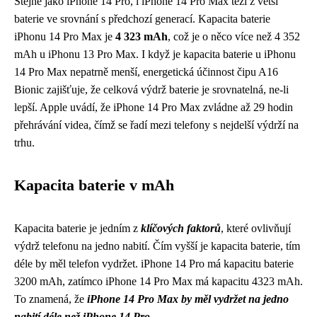
Stejně jako iPhone 14 Pro, i iPhone 14 Pro Max těží z větší
baterie ve srovnání s předchozí generací. Kapacita baterie
iPhonu 14 Pro Max je
4 323 mAh
, což je o něco více než 4 352
mAh u iPhonu 13 Pro Max. I když je kapacita baterie u iPhonu
14 Pro Max nepatrně menší, energetická účinnost čipu A16
Bionic zajišťuje, že celková výdrž baterie je srovnatelná, ne-li
lepší. Apple uvádí, že iPhone 14 Pro Max zvládne až 29 hodin
přehrávání videa, čímž se řadí mezi telefony s nejdelší výdrží na
trhu.
Kapacita baterie v mAh
Kapacita baterie je jedním z
klíčových faktorů
, které ovlivňují
výdrž telefonu na jedno nabití. Čím vyšší je kapacita baterie, tím
déle by měl telefon vydržet. iPhone 14 Pro má kapacitu baterie
3200 mAh, zatímco iPhone 14 Pro Max má kapacitu 4323 mAh.
To znamená, že
iPhone 14 Pro Max by měl vydržet na jedno
nabití déle než iPhone 14 Pro
.