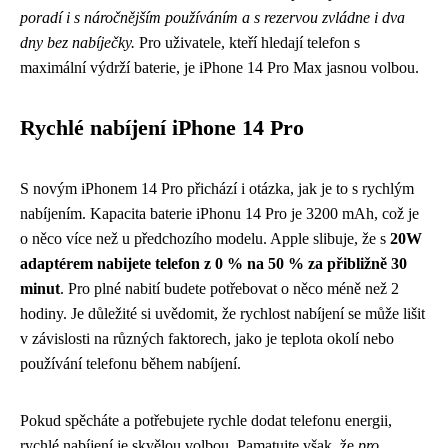
poradí i s náročnějším používáním a s rezervou zvládne i dva
dny bez nabíječky.
Pro uživatele, kteří hledají telefon s
maximální výdrží baterie, je iPhone 14 Pro Max jasnou volbou.
Rychlé nabíjení iPhone 14 Pro
S novým iPhonem 14 Pro přichází i otázka, jak je to s rychlým
nabíjením. Kapacita baterie iPhonu 14 Pro je 3200 mAh, což je
o něco více než u předchozího modelu. Apple slibuje, že s
20W
adaptérem nabijete telefon z 0 % na 50 % za přibližně 30
minut
. Pro plné nabití budete potřebovat o něco méně než 2
hodiny. Je důležité si uvědomit, že rychlost nabíjení se může lišit
v závislosti na různých faktorech, jako je teplota okolí nebo
používání telefonu během nabíjení.
Pokud spěcháte a potřebujete rychle dodat telefonu energii,
rychlé nabíjení je skvělou volbou. Pamatujte však, že
pro