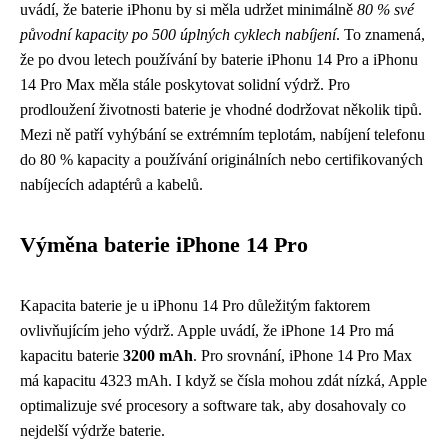
uvádí, že baterie iPhonu by si měla udržet minimálně
80 % své
původní kapacity po 500 úplných cyklech nabíjení
. To znamená,
že po dvou letech používání by baterie iPhonu 14 Pro a iPhonu
14 Pro Max měla stále poskytovat solidní výdrž. Pro
prodloužení životnosti baterie je vhodné dodržovat několik tipů.
Mezi ně patří vyhýbání se extrémním teplotám, nabíjení telefonu
do 80 % kapacity a používání originálních nebo certifikovaných
nabíjecích adaptérů a kabelů.
Výměna baterie iPhone 14 Pro
Kapacita baterie je u iPhonu 14 Pro důležitým faktorem
ovlivňujícím jeho výdrž. Apple uvádí, že iPhone 14 Pro má
kapacitu baterie
3200 mAh
. Pro srovnání, iPhone 14 Pro Max
má kapacitu 4323 mAh. I když se čísla mohou zdát nízká, Apple
optimalizuje své procesory a software tak, aby dosahovaly co
nejdelší výdrže baterie.