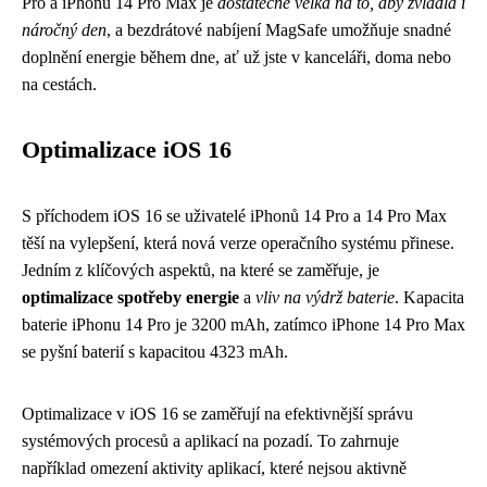
Pro a iPhonu 14 Pro Max je
dostatečně velká na to, aby zvládla i
náročný den
, a bezdrátové nabíjení MagSafe umožňuje snadné
doplnění energie během dne, ať už jste v kanceláři, doma nebo
na cestách.
Optimalizace iOS 16
S příchodem iOS 16 se uživatelé iPhonů 14 Pro a 14 Pro Max
těší na vylepšení, která nová verze operačního systému přinese.
Jedním z klíčových aspektů, na které se zaměřuje, je
optimalizace spotřeby energie
a
vliv na výdrž baterie
. Kapacita
baterie iPhonu 14 Pro je 3200 mAh, zatímco iPhone 14 Pro Max
se pyšní baterií s kapacitou 4323 mAh.
Optimalizace v iOS 16 se zaměřují na efektivnější správu
systémových procesů a aplikací na pozadí. To zahrnuje
například omezení aktivity aplikací, které nejsou aktivně