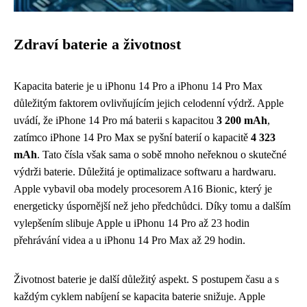
Zdraví baterie a životnost
Kapacita baterie je u iPhonu 14 Pro a iPhonu 14 Pro Max
důležitým faktorem ovlivňujícím jejich celodenní výdrž. Apple
uvádí, že iPhone 14 Pro má baterii s kapacitou
3 200 mAh
,
zatímco iPhone 14 Pro Max se pyšní baterií o kapacitě
4 323
mAh
. Tato čísla však sama o sobě mnoho neřeknou o skutečné
výdrži baterie. Důležitá je optimalizace softwaru a hardwaru.
Apple vybavil oba modely procesorem A16 Bionic, který je
energeticky úspornější než jeho předchůdci. Díky tomu a dalším
vylepšením slibuje Apple u iPhonu 14 Pro až 23 hodin
přehrávání videa a u iPhonu 14 Pro Max až 29 hodin.
Životnost baterie je další důležitý aspekt. S postupem času a s
každým cyklem nabíjení se kapacita baterie snižuje. Apple