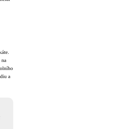
káte.
 na
kolního
diu a