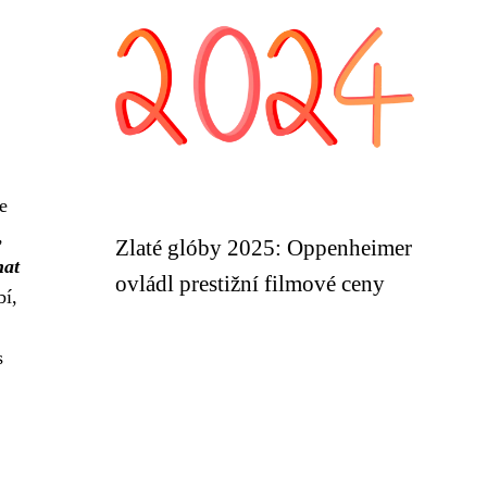
še
,
Zlaté glóby 2025: Oppenheimer
hat
ovládl prestižní filmové ceny
bí,
s