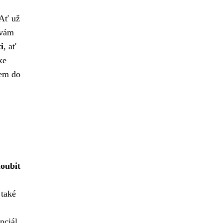
 Ať už
 vám
i
, ať
xe
kem do
loubit
 také
nciál