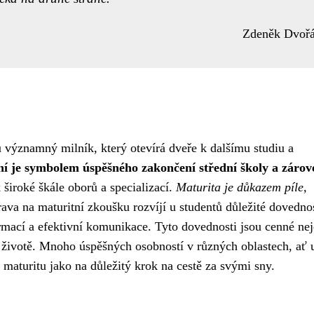
Zdeněk Dvoř
významný milník, který otevírá dveře k dalšímu studiu a
ní je symbolem úspěšného zakončení střední školy a zárov
 k široké škále oborů a specializací.
Maturita je důkazem píle,
rava na maturitní zkoušku rozvíjí u studentů důležité dovednos
ormací a efektivní komunikace. Tyto dovednosti jsou cenné nej
m životě. Mnoho úspěšných osobností v různých oblastech, ať 
maturitu jako na důležitý krok na cestě za svými sny.