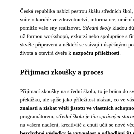
Česká republika nabízí pestrou škálu středních škol
sníte o kariéře ve zdravotnictví, informatice, umění
pomůže vaše sny realizovat.
Střední školy
kladou důr
už formou workshopů, exkurzí nebo spolupráce s fi
skvěle připraveni a někteří se stávají i úspěšnými 
života a otevírá dveře k
nezpočtu příležitostí
.
Přijímací zkoušky a proces
Přijímací zkoušky na střední školu, to je brána do s
překážku, ale spíše jako příležitost ukázat, co ve vá
znalosti a získat větší jistotu ve vlastních schopn
programátorem,
střední škola je tím správným start
na vašem nadšení, kreativitě a chuti učit se nové v
bezchybné výsledky je vytrvalost a odhodlání jít 