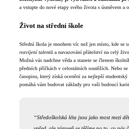
a vstupte do nové etapy svého života s úsměvem a 
Život na střední škole
Střední škola je mnohem víc než jen místo, kde se u
rozvíjení talentů
a navazování přátelství na celý živ
Možná vás nadchne věda a stanete se členem školní
předních příčkách v celostátních soutěžích. Nebo se 
časopisu, který získá ocenění za nejlepší studentský
pomáhá vám budovat základy pro vaši budoucí karié
Středoškolská léta jsou jako most mezi dě
vpřed, ale zároveň se těšíme na to, co nás 