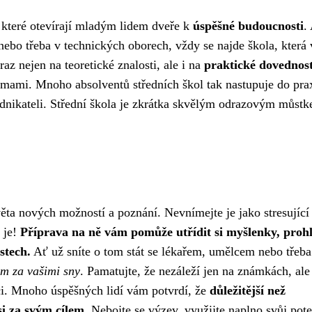
, které otevírají mladým lidem dveře k
úspěšné budoucnosti
.
 nebo třeba v technických oborech, vždy se najde škola, která
az nejen na teoretické znalosti, ale i na
praktické dovednost
rmami. Mnoho absolventů středních škol tak nastupuje do pra
podnikateli. Střední škola je zkrátka skvělým odrazovým můst
věta nových možností a poznání. Nevnímejte je jako stresující
s je!
Příprava na ně vám pomůže utřídit si myšlenky, proh
ostech.
Ať už sníte o tom stát se lékařem, umělcem nebo třeba
em za vašimi sny
. Pamatujte, že nezáleží jen na známkách, ale
ěci. Mnoho úspěšných lidí vám potvrdí, že
důležitější než
si za svým cílem
. Nebojte se výzev, využijte naplno svůj pote