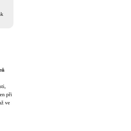
ák
eň
ti,
en při
už ve