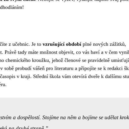
odhodláním!
číte z učebnic. Je to
vzrušující období
plné nových zážitků,
ot. Právě tady máte možnost objevit, co vás baví a v čem vyni
ho chemického kroužku, jehož členové se pravidelně umisťují
v sobě probudí vášeň pro literaturu a připojíte se k redakci š
 časopis v kraji. Střední škola vám otevírá dveře k dalšímu stu
ru.
tstvím a dospělostí. Stojíme na něm a bojíme se udělat krok
čeká na druhé straně.