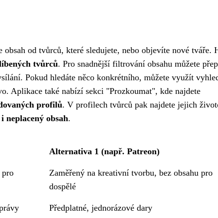
 obsah od tvůrců, které sledujete, nebo objevíte nové tváře. 
líbených tvůrců
. Pro snadnější filtrování obsahu můžete přep
ysílání. Pokud hledáte něco konkrétního, můžete využít vyhle
ovo. Aplikace také nabízí sekci "Prozkoumat", kde najdete
dovaných profilů
. V profilech tvůrců pak najdete jejich život
 i neplacený obsah
.
Alternativa 1 (např. Patreon)
 pro
Zaměřený na kreativní tvorbu, bez obsahu pro
dospělé
zprávy
Předplatné, jednorázové dary