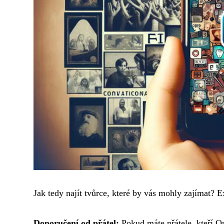
Jak tedy najít tvůrce, které by vás mohly zajímat? E
Doporučení od přátel:
Pokud máte přátele, kteří On