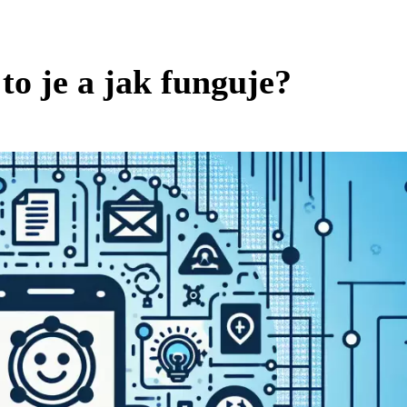
to je a jak funguje?