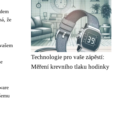
odem
ná, že
 vašem
Technologie pro vaše zápěstí:
se
Měření krevního tlaku hodinky
ware
ašemu