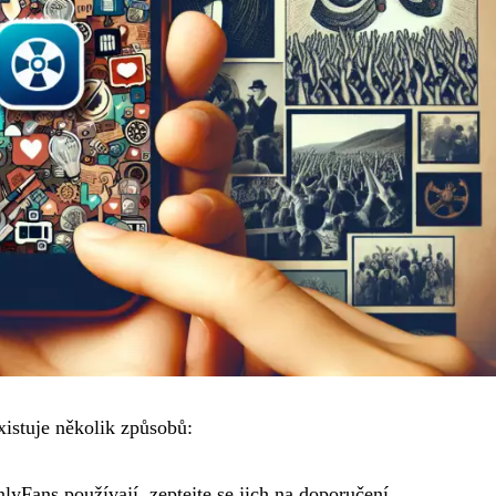
xistuje několik způsobů:
lyFans používají, zeptejte se jich na doporučení.