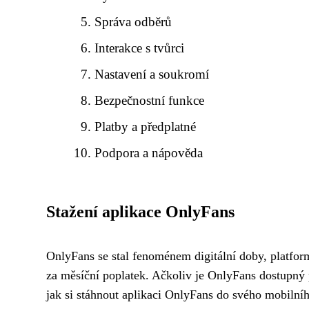
Správa odběrů
Interakce s tvůrci
Nastavení a soukromí
Bezpečnostní funkce
Platby a předplatné
Podpora a nápověda
Stažení aplikace OnlyFans
OnlyFans se stal fenoménem digitální doby, platfor
za měsíční poplatek. Ačkoliv je OnlyFans dostupný
jak si stáhnout aplikaci OnlyFans do svého mobilníh