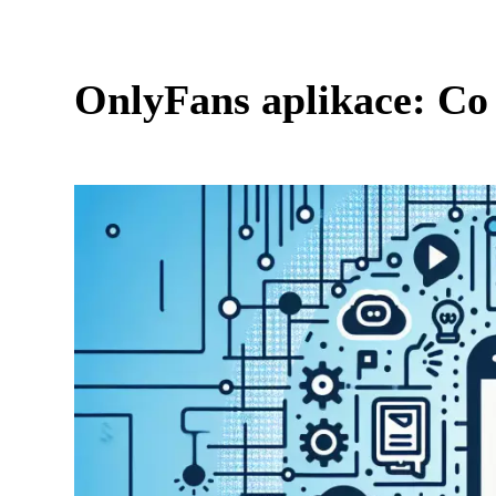
OnlyFans aplikace: Co 