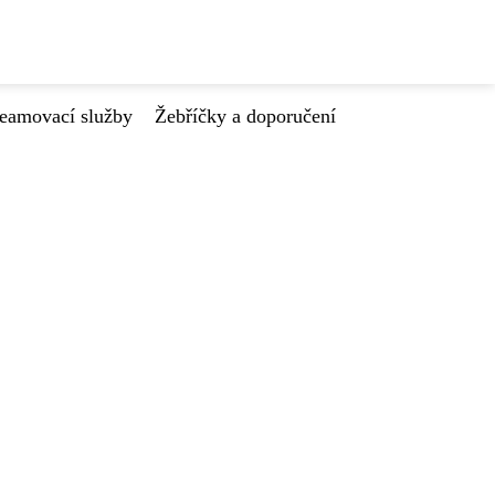
reamovací služby
Žebříčky a doporučení