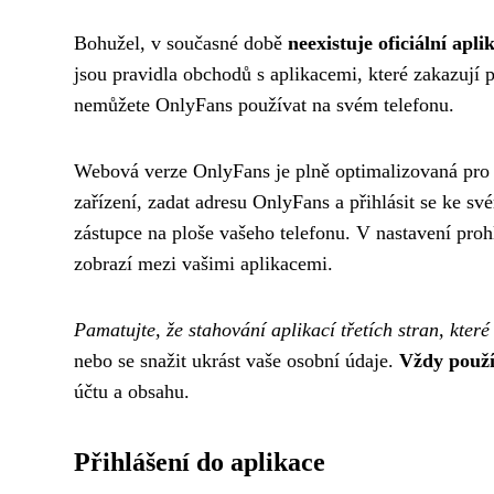
Bohužel, v současné době
neexistuje oficiální apl
jsou pravidla obchodů s aplikacemi, které zakazují
nemůžete OnlyFans používat na svém telefonu.
Webová verze OnlyFans je plně optimalizovaná pro m
zařízení, zadat adresu OnlyFans a přihlásit se ke sv
zástupce na ploše vašeho telefonu. V nastavení pro
zobrazí mezi vašimi aplikacemi.
Pamatujte, že stahování aplikací třetích stran, které
nebo se snažit ukrást vaše osobní údaje.
Vždy použí
účtu a obsahu.
Přihlášení do aplikace