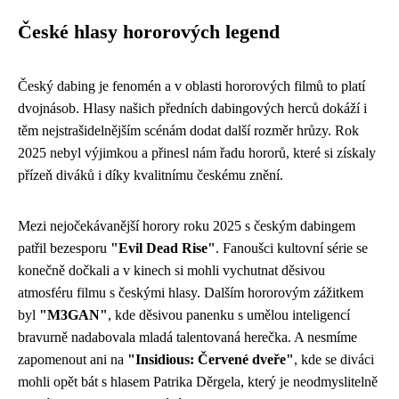
České hlasy hororových legend
Český dabing je fenomén a v oblasti hororových filmů to platí
dvojnásob. Hlasy našich předních dabingových herců dokáží i
těm nejstrašidelnějším scénám dodat další rozměr hrůzy. Rok
2025 nebyl výjimkou a přinesl nám řadu hororů, které si získaly
přízeň diváků i díky kvalitnímu českému znění.
Mezi nejočekávanější horory roku 2025 s českým dabingem
patřil bezesporu
"Evil Dead Rise"
. Fanoušci kultovní série se
konečně dočkali a v kinech si mohli vychutnat děsivou
atmosféru filmu s českými hlasy. Dalším hororovým zážitkem
byl
"M3GAN"
, kde děsivou panenku s umělou inteligencí
bravurně nadabovala mladá talentovaná herečka. A nesmíme
zapomenout ani na
"Insidious: Červené dveře"
, kde se diváci
mohli opět bát s hlasem Patrika Děrgela, který je neodmyslitelně