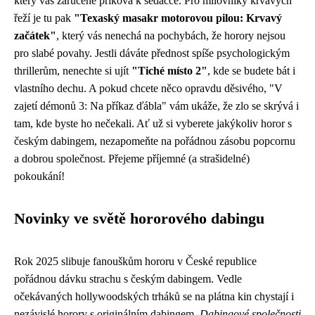
který vás zaručeně přiková k sedačce. Pro milovníky krvavých
řeží je tu pak
"Texaský masakr motorovou pilou: Krvavý
začátek"
, který vás nenechá na pochybách, že horory nejsou
pro slabé povahy. Jestli dáváte přednost spíše psychologickým
thrillerům, nenechte si ujít
"Tiché místo 2"
, kde se budete bát i
vlastního dechu. A pokud chcete něco opravdu děsivého, "V
zajetí démonů 3: Na příkaz ďábla" vám ukáže, že zlo se skrývá i
tam, kde byste ho nečekali. Ať už si vyberete jakýkoliv horor s
českým dabingem, nezapomeňte na pořádnou zásobu popcornu
a dobrou společnost. Přejeme příjemné (a strašidelné)
pokoukání!
Novinky ve světě hororového dabingu
Rok 2025 slibuje fanouškům hororu v České republice
pořádnou dávku strachu s českým dabingem. Vedle
očekávaných hollywoodských trháků se na plátna kin chystají i
nezávislé horory s originálním dabingem.
Dabingové společnosti