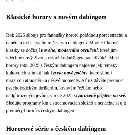
Klasické horory s novým dabingem
Rok 2025 slibuje pro fanoušky hororů pořádnou porci strachu a
napětí, a to i s kvalitním českým dabingem. Mnohé filmové
klasiky se dočkají
nového, moderního ozvučení
, které jim
vdechne nový život a osloví i mladší generaci diváků. Mezi
horory roku 2025 s českým dabingem najdeme jak remaky
kultovních snímků, tak i
zcela nové počiny
, které slibují
mrazivou atmosféru a děsivé momenty. Ať už dáváte přednost
psychologickým thrillerům, krvavým řežbám nebo
nadpřirozeným jevům, v roce 2025 si
zaručeně přijdete na své
.
Sledujte programy kin a streamovacích služeb a nenechte si ujít
premiéry hororů s českým dabingem.
Hororové série s českým dabingem