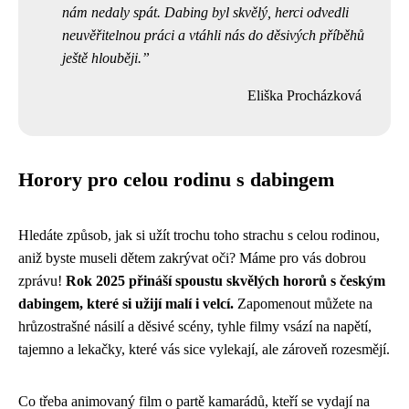
nám nedaly spát. Dabing byl skvělý, herci odvedli
neuvěřitelnou práci a vtáhli nás do děsivých příběhů
ještě hlouběji.
Eliška Procházková
Horory pro celou rodinu s dabingem
Hledáte způsob, jak si užít trochu toho strachu s celou rodinou,
aniž byste museli dětem zakrývat oči? Máme pro vás dobrou
zprávu!
Rok 2025 přináší spoustu skvělých hororů s českým
dabingem, které si užijí malí i velcí.
Zapomenout můžete na
hrůzostrašné násilí a děsivé scény, tyhle filmy vsází na napětí,
tajemno a lekačky, které vás sice vylekají, ale zároveň rozesmějí.
Co třeba animovaný film o partě kamarádů, kteří se vydají na