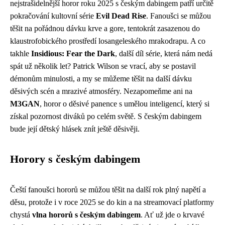
nejstrašidelnější horor roku 2025 s českým dabingem patří určitě
pokračování kultovní série
Evil Dead Rise
. Fanoušci se můžou
těšit na pořádnou dávku krve a gore, tentokrát zasazenou do
klaustrofobického prostředí losangeleského mrakodrapu. A co
takhle
Insidious: Fear the Dark
, další díl série, která nám nedá
spát už několik let? Patrick Wilson se vrací, aby se postavil
démonům minulosti, a my se můžeme těšit na další dávku
děsivých scén a mrazivé atmosféry. Nezapomeňme ani na
M3GAN
, horor o děsivé panence s umělou inteligencí, který si
získal pozornost diváků po celém světě. S českým dabingem
bude její dětský hlásek znít ještě děsivěji.
Horory s českým dabingem
Čeští fanoušci hororů se můžou těšit na další rok plný napětí a
děsu, protože i v roce 2025 se do kin a na streamovací platformy
chystá
vlna hororů s českým dabingem
. Ať už jde o krvavé