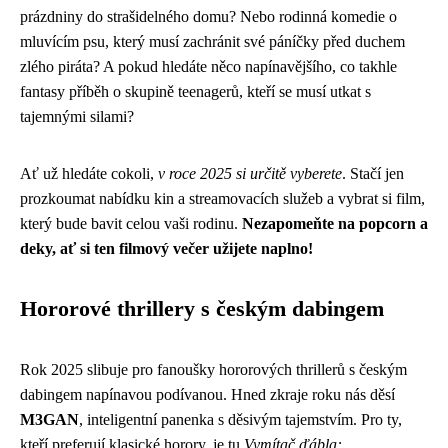
prázdniny do strašidelného domu? Nebo rodinná komedie o
mluvícím psu, který musí zachránit své páníčky před duchem
zlého piráta? A pokud hledáte něco napínavějšího, co takhle
fantasy příběh o skupině teenagerů, kteří se musí utkat s
tajemnými silami?
Ať už hledáte cokoli,
v roce 2025 si určitě vyberete
. Stačí jen
prozkoumat nabídku kin a streamovacích služeb a vybrat si film,
který bude bavit celou vaši rodinu.
Nezapomeňte na popcorn a
deky, ať si ten filmový večer užijete naplno!
Hororové thrillery s českým dabingem
Rok 2025 slibuje pro fanoušky hororových thrillerů s českým
dabingem napínavou podívanou. Hned zkraje roku nás děsí
M3GAN
, inteligentní panenka s děsivým tajemstvím. Pro ty,
kteří preferují klasické horory, je tu
Vymítač ďábla: