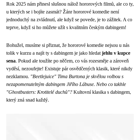
Rok 2025 nám přinesl slušnou nálož hororových filmů, ale co ty,
u kterých se i bojíte zasmát? Žánr hororové komedie není
jednoduchý na zvládnutí, ale když se povede, je to zážitek. A co
teprve, když si ho můžete užít s kvalitním českým dabingem!
Bohužel, musíme si přiznat, že hororové komedie nejsou u nás
tolik v kurzu a najít ty s dabingem je jako hledat
jehlu v kupce
sena
. Pokud ale toužíte po něčem, co vás rozesměje a zároveň
vyděsí, nezoufejte! Existuje pár osvědčených klasik, které nikdy
nezklamou.
"Beetlejuice" Tima Burtona je skvělou volbou s
nezapomenutelným dabingem Jiřího Lábuse. Nebo co takhle
"Ghostbusters: Krotitelé duchů"?
Kultovní klasika s dabingem,
který zná snad každý.