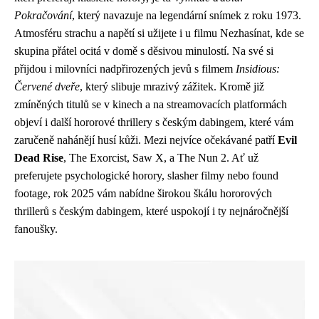
Pokračování
, který navazuje na legendární snímek z roku 1973.
Atmosféru strachu a napětí si užijete i u filmu Nezhasínat, kde se
skupina přátel ocitá v domě s děsivou minulostí. Na své si
přijdou i milovníci nadpřirozených jevů s filmem
Insidious:
Červené dveře
, který slibuje mrazivý zážitek. Kromě již
zmíněných titulů se v kinech a na streamovacích platformách
objeví i další hororové thrillery s českým dabingem, které vám
zaručeně nahánějí husí kůži. Mezi nejvíce očekávané patří
Evil
Dead Rise
, The Exorcist, Saw X, a The Nun 2. Ať už
preferujete psychologické horory, slasher filmy nebo found
footage, rok 2025 vám nabídne širokou škálu hororových
thrillerů s českým dabingem, které uspokojí i ty nejnáročnější
fanoušky.