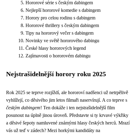
Hororové série s českým dabingem
Nejlepší hororové komedie s dabingem
Horory pro celou rodinu s dabingem
Hororové thrillery s českým dabingem
Tipy na hororový večer s dabingem
Novinky ve světě hororového dabingu
České hlasy hororových legend
Zajímavosti o hororovém dabingu
Nejstrašidelnější horory roku 2025
Rok 2025 se teprve rozjíždí, ale hororoví nadšenci už netrpělivě
vyhlížejí, co děsivého jim letos filmaři naservírují. A co teprve s
českým dabingem
! Ten dokáže i ten nejstrašidelnější film
posunout na úplně jinou úroveň. Představte si ty krvavé výkřiky
a děsivé šepoty namluvené známými hlasy českých herců. Mrazí
vás už teď v zádech? Mezi horkými kandidáty na