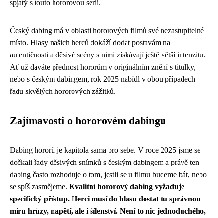
spjatý s touto hororovou sérií.
Český dabing má v oblasti hororových filmů své nezastupitelné
místo. Hlasy našich herců dokáží dodat postavám na
autentičnosti a děsivé scény s nimi získávají ještě větší intenzitu.
Ať už dáváte přednost hororům v originálním znění s titulky,
nebo s českým dabingem, rok 2025 nabídl v obou případech
řadu skvělých hororových zážitků.
Zajímavosti o hororovém dabingu
Dabing hororů je kapitola sama pro sebe. V roce 2025 jsme se
dočkali řady děsivých snímků s českým dabingem a právě ten
dabing často rozhoduje o tom, jestli se u filmu budeme bát, nebo
se spíš zasmějeme.
Kvalitní hororový dabing vyžaduje
specifický přístup. Herci musí do hlasu dostat tu správnou
míru hrůzy, napětí, ale i šílenství. Není to nic jednoduchého,