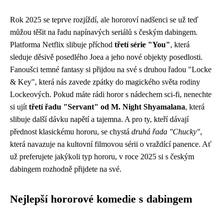
Rok 2025 se teprve rozjíždí, ale hororoví nadšenci se už teď
můžou těšit na řadu napínavých seriálů s českým dabingem.
Platforma Netflix slibuje příchod
třetí série "You"
, která
sleduje děsivě posedlého Joea a jeho nové objekty posedlosti.
Fanoušci temné fantasy si přijdou na své s druhou řadou "Locke
& Key", která nás zavede zpátky do magického světa rodiny
Lockeových. Pokud máte rádi horor s nádechem sci-fi, nenechte
si ujít
třetí řadu "Servant" od M. Night Shyamalana
, která
slibuje další dávku napětí a tajemna. A pro ty, kteří dávají
přednost klasickému hororu, se chystá
druhá řada "Chucky"
,
která navazuje na kultovní filmovou sérii o vraždící panence. Ať
už preferujete jakýkoli typ hororu, v roce 2025 si s českým
dabingem rozhodně přijdete na své.
Nejlepší hororové komedie s dabingem