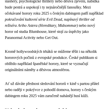
slashery, psychologické thrillery nebo děsivá zjevení, nabídka
bude pestrá a uspokojí i ty nejnáročnější fanoušky. Mezi
očekávané horory roku 2025 s českým dabingem patří například
pokračování kultovní série Evil Dead
,
napínavý thriller od
režiséra Ariho Astera (Hereditary, Midsommar)
nebo nový
horor od studia Blumhouse, které stojí za úspěchy jako
Paranormal Activity nebo Get Out.
Kromě hollywoodských trháků se můžeme těšit i na několik
hororových počinů z evropské produkce. České publikum si
oblíbilo například španělské horory, které se vyznačují
originálními náměty a děsivou atmosférou.
Ať už dáváte přednost sledování hororů v kině s partou přátel
nebo raději v pokrývce z pohodlí domova, horory s českým
dabingem roku 2025 vám zaručeně nahánějí husí kůži.