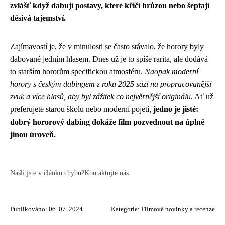
zvlášť když dabují postavy, které křičí hrůzou nebo šeptají
děsivá tajemství.
Zajímavostí je, že v minulosti se často stávalo, že horory byly
dabované jedním hlasem. Dnes už je to spíše rarita, ale dodává
to starším hororům specifickou atmosféru.
Naopak moderní
horory s českým dabingem z roku 2025 sází na propracovanější
zvuk a více hlasů, aby byl zážitek co nejvěrnější originálu.
Ať už
preferujete starou školu nebo moderní pojetí,
jedno je jisté:
dobrý hororový dabing dokáže film pozvednout na úplně
jinou úroveň.
Našli jste v článku chybu?
Kontaktujte nás
Publikováno: 06. 07. 2024
Kategorie:
Filmové novinky a recenze