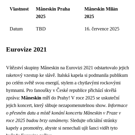
Vlastnost
Måneskin Praha
Måneskin Milán
2025
2025
Datum
TBD
16. července 2025
Eurovize 2021
Vítězství skupiny Måneskin na Eurovizi 2021 odstartovalo jejich
raketový vzestup ke slávě. Italská kapela si podmanila publikum
po celém světě svou energií, stylem a chytlavými rockovými
hymnami. Pro fanoušky v České republice přichází skvělá
zpráva:
Måneskin
míří do Prahy! V roce 2025 se uskuteční
jejich koncert, který slibuje nezapomenutelnou show.
Informace
o přesném datu a místě konání koncertu Måneskin v Praze v
roce 2025 budou brzy oznámeny.
Sledujte oficiální stránky
kapely a promotéry, abyste si nenechali ujít šanci vidět tyto