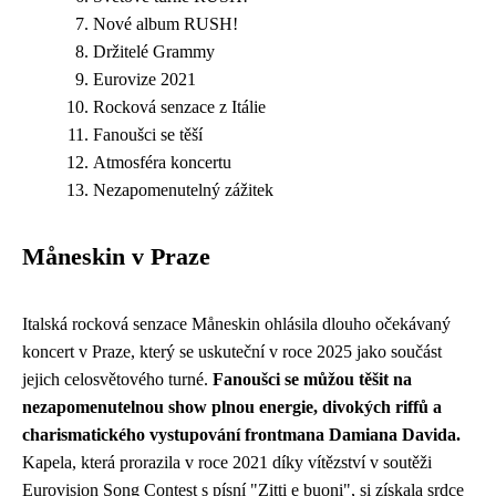
Nové album RUSH!
Držitelé Grammy
Eurovize 2021
Rocková senzace z Itálie
Fanoušci se těší
Atmosféra koncertu
Nezapomenutelný zážitek
Måneskin v Praze
Italská rocková senzace Måneskin ohlásila dlouho očekávaný
koncert v Praze, který se uskuteční v roce 2025 jako součást
jejich celosvětového turné.
Fanoušci se můžou těšit na
nezapomenutelnou show plnou energie, divokých riffů a
charismatického vystupování frontmana Damiana Davida.
Kapela, která prorazila v roce 2021 díky vítězství v soutěži
Eurovision Song Contest s písní "Zitti e buoni", si získala srdce