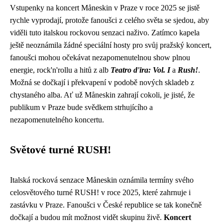
Vstupenky na koncert Måneskin v Praze v roce 2025 se jistě
rychle vyprodají, protože fanoušci z celého světa se sjedou, aby
viděli tuto italskou rockovou senzaci naživo. Zatímco kapela
ještě neoznámila žádné speciální hosty pro svůj pražský koncert,
fanoušci mohou očekávat nezapomenutelnou show plnou
energie, rock'n'rollu a hitů z alb
Teatro d'ira: Vol. I
a
Rush!
.
Možná se dočkají i překvapení v podobě nových skladeb z
chystaného alba. Ať už Måneskin zahrají cokoli, je jisté, že
publikum v Praze bude svědkem strhujícího a
nezapomenutelného koncertu.
Světové turné RUSH!
Italská rocková senzace Måneskin oznámila termíny svého
celosvětového turné RUSH! v roce 2025, které zahrnuje i
zastávku v Praze. Fanoušci v České republice se tak konečně
dočkají a budou mít možnost vidět skupinu živě.
Koncert