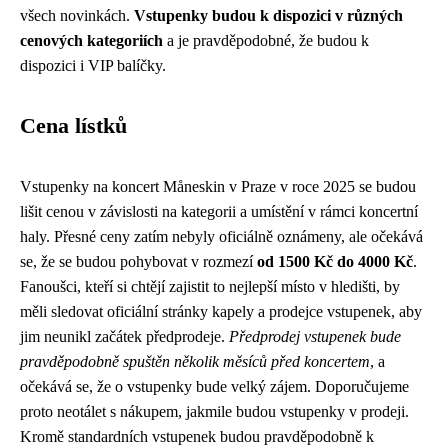
všech novinkách.
Vstupenky budou k dispozici v různých
cenových kategoriích
a je pravděpodobné, že budou k
dispozici i VIP balíčky.
Cena lístků
Vstupenky na koncert Måneskin v Praze v roce 2025 se budou
lišit cenou v závislosti na kategorii a umístění v rámci koncertní
haly. Přesné ceny zatím nebyly oficiálně oznámeny, ale očekává
se, že se budou pohybovat v rozmezí
od 1500 Kč do 4000 Kč
.
Fanoušci, kteří si chtějí zajistit to nejlepší místo v hledišti, by
měli sledovat oficiální stránky kapely a prodejce vstupenek, aby
jim neunikl začátek předprodeje.
Předprodej vstupenek bude
pravděpodobně spuštěn několik měsíců před koncertem
, a
očekává se, že o vstupenky bude velký zájem. Doporučujeme
proto neotálet s nákupem, jakmile budou vstupenky v prodeji.
Kromě standardních vstupenek budou pravděpodobně k