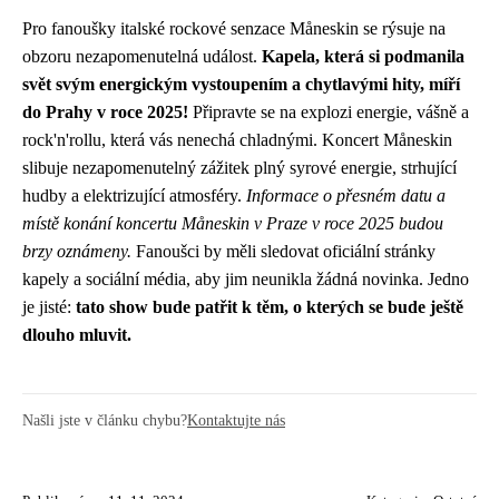
Pro fanoušky italské rockové senzace Måneskin se rýsuje na
obzoru nezapomenutelná událost.
Kapela, která si podmanila
svět svým energickým vystoupením a chytlavými hity, míří
do Prahy v roce 2025!
Připravte se na explozi energie, vášně a
rock'n'rollu, která vás nenechá chladnými. Koncert Måneskin
slibuje nezapomenutelný zážitek plný syrové energie, strhující
hudby a elektrizující atmosféry.
Informace o přesném datu a
místě konání koncertu Måneskin v Praze v roce 2025 budou
brzy oznámeny.
Fanoušci by měli sledovat oficiální stránky
kapely a sociální média, aby jim neunikla žádná novinka. Jedno
je jisté:
tato show bude patřit k těm, o kterých se bude ještě
dlouho mluvit.
Našli jste v článku chybu?
Kontaktujte nás