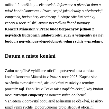
milionů fanoušků po celém světě.
Informace o přesném datu a
místě konání koncertu v Praze, stejně jako detaily o předprodeji
vstupenek, budou brzy oznámeny.
Sledujte oficiální stránky
kapely a sociální sítě, abyste nezmeškali žádné novinky.
Koncert Måneskin v Praze bude bezpochyby jednou z
největších hudebních událostí roku 2025 a vstupenky na něj
budou s největší pravděpodobností velmi rychle vyprodány.
Datum a místo konání
Zatím netrpělivě vyhlížíme oficiální potvrzení data a místa
konání koncertu Måneskin v Praze v roce 2025. Kapela sice
oznámila evropské turné, ale konkrétní zastávky a termíny
prozatím tají. Fanoušci v Česku tak s napětím čekají, kdy budou
moci
zakoupit vstupenky
na koncert svých oblíbenců.
Vzhledem k obrovské popularitě Måneskin se očekává, že
lístky
zmizí
velmi rychle. Doporučujeme proto sledovat oficiální