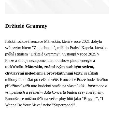
Držitelé Grammy
Italská rocková senzace Måneskin, která v roce 2021 dobyla
svět svým hitem "Zitti e buoni", míří do Prahy! Kapela, která se
pyšní i titulem "Držitelé Grammy", vystoupí v roce 2025 v
Praze a slibuje nezapomenutelnou show plnou energie a
rock'n'rollu.
Måneskin, známí svým osobitým stylem,
chytlavými melodiemi a provokativními texty,
si získali
miliony fanoušků po celém světě. Koncert v Praze bude skvělou
příležitostí zažít tuto hudební smršť na vlastní kůži.
Informace o
vstupenkách a přesném datu koncertu budou brzy zveřejněny.
Fanoušci se můžou těšit na večer plný hitů jako "Beggin'", "I
Wanna Be Your Slave" nebo "Supermodel".