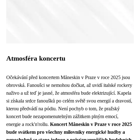
Atmosféra koncertu
Očekávání před koncertem Måneskin v Praze v roce 2025 jsou
obrovská. Fanoušci se nemohou dočkat, až uvidí italské rockery
naživo a už teď je jasné, že atmosféra bude elektrizující. Kapela
si získala srdce fanoušků po celém světě svou energií a dravostí,
kterou předvádí na pódiu. Není pochyb o tom, že pražský
koncert bude nezapomenutelným zážitkem plným emocí,
energie a rock'n'rollu.
Koncert Måneskin v Praze v roce 2025
bude svátkem pro všechny milovníky energické hudby a
nepochybně se stane jednou z nejvýznamnějších hudebních