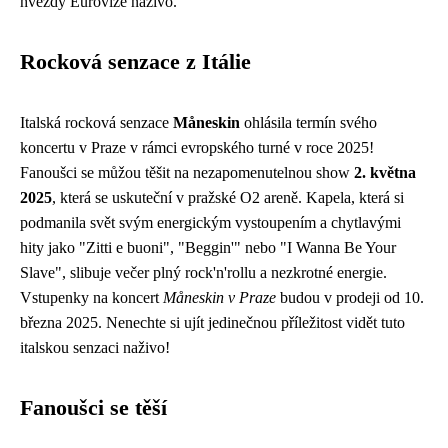
hvězdy Eurovize naživo.
Rocková senzace z Itálie
Italská rocková senzace
Måneskin
ohlásila termín svého
koncertu v Praze v rámci evropského turné v roce 2025!
Fanoušci se můžou těšit na nezapomenutelnou show
2. května
2025
, která se uskuteční v pražské O2 areně. Kapela, která si
podmanila svět svým energickým vystoupením a chytlavými
hity jako "Zitti e buoni", "Beggin'" nebo "I Wanna Be Your
Slave", slibuje večer plný rock'n'rollu a nezkrotné energie.
Vstupenky na koncert
Måneskin v Praze
budou v prodeji od 10.
března 2025. Nenechte si ujít jedinečnou příležitost vidět tuto
italskou senzaci naživo!
Fanoušci se těší