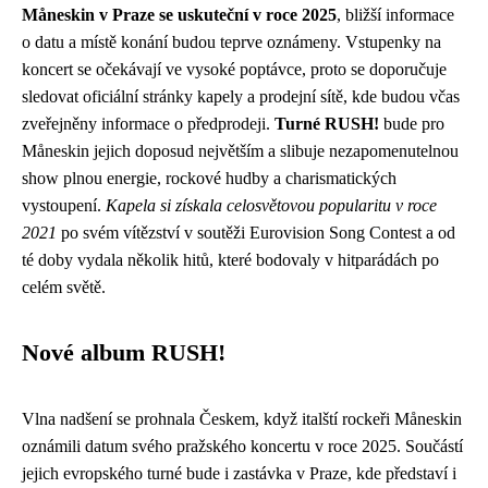
Måneskin v Praze se uskuteční v roce 2025
, bližší informace
o datu a místě konání budou teprve oznámeny. Vstupenky na
koncert se očekávají ve vysoké poptávce, proto se doporučuje
sledovat oficiální stránky kapely a prodejní sítě, kde budou včas
zveřejněny informace o předprodeji.
Turné RUSH!
bude pro
Måneskin jejich doposud největším a slibuje nezapomenutelnou
show plnou energie, rockové hudby a charismatických
vystoupení.
Kapela si získala celosvětovou popularitu v roce
2021
po svém vítězství v soutěži Eurovision Song Contest a od
té doby vydala několik hitů, které bodovaly v hitparádách po
celém světě.
Nové album RUSH!
Vlna nadšení se prohnala Českem, když italští rockeři Måneskin
oznámili datum svého pražského koncertu v roce 2025. Součástí
jejich evropského turné bude i zastávka v Praze, kde představí i