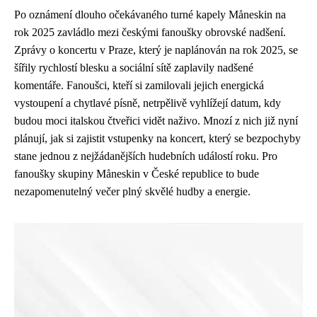
Po oznámení dlouho očekávaného turné kapely Måneskin na
rok 2025 zavládlo mezi českými fanoušky obrovské nadšení.
Zprávy o koncertu v Praze, který je naplánován na rok 2025, se
šířily rychlostí blesku a sociální sítě zaplavily nadšené
komentáře. Fanoušci, kteří si zamilovali jejich energická
vystoupení a chytlavé písně, netrpělivě vyhlížejí datum, kdy
budou moci italskou čtveřici vidět naživo. Mnozí z nich již nyní
plánují, jak si zajistit vstupenky na koncert, který se bezpochyby
stane jednou z nejžádanějších hudebních událostí roku. Pro
fanoušky skupiny Måneskin v České republice to bude
nezapomenutelný večer plný skvělé hudby a energie.