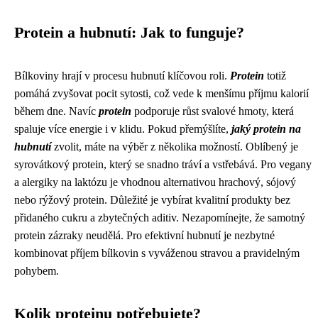
Protein a hubnutí: Jak to funguje?
Bílkoviny hrají v procesu hubnutí klíčovou roli.
Protein
totiž
pomáhá zvyšovat pocit sytosti, což vede k menšímu příjmu kalorií
během dne. Navíc
protein
podporuje růst svalové hmoty, která
spaluje více energie i v klidu. Pokud přemýšlíte,
jaký protein na
hubnutí
zvolit, máte na výběr z několika možností. Oblíbený je
syrovátkový protein, který se snadno tráví a vstřebává. Pro vegany
a alergiky na laktózu je vhodnou alternativou hrachový, sójový
nebo rýžový protein. Důležité je vybírat kvalitní produkty bez
přidaného cukru a zbytečných aditiv. Nezapomínejte, že samotný
protein zázraky neudělá. Pro efektivní hubnutí je nezbytné
kombinovat příjem bílkovin s vyváženou stravou a pravidelným
pohybem.
Kolik proteinu potřebujete?