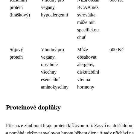
protein
vegany,
BCAA než
(hráškový)
hypoalergenní
syrovátka,
může mít
specifickou
chuť
Sójový
Vhodný pro
Může
600 Kč
protein
vegany,
obsahovat
obsahuje
alergeny,
všechny
diskutabilní
esenciální
vliv na
aminokyseliny
hormony
Proteinové doplňky
Při snaze zhubnout hraje protein klíčovou roli. Zasytí na delší dobu
a pomáhá udržovat svalovou hmotu během diety. A tady přichází na