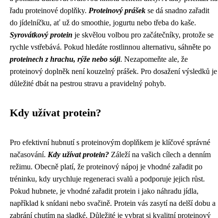
řadu proteinové doplňky.
Proteinový prášek
se dá snadno zařadit
do jídelníčku, ať už do smoothie, jogurtu nebo třeba do kaše.
Syrovátkový protein
je skvělou volbou pro začátečníky, protože se
rychle vstřebává. Pokud hledáte rostlinnou alternativu, sáhněte po
proteinech z hrachu, rýže nebo sóji
. Nezapomeňte ale, že
proteinový doplněk není kouzelný prášek. Pro dosažení výsledků je
důležité dbát na pestrou stravu a pravidelný pohyb.
Kdy užívat protein?
Pro efektivní hubnutí s proteinovým doplňkem je klíčové správné
načasování.
Kdy užívat protein?
Záleží na vašich cílech a denním
režimu. Obecně platí, že proteinový nápoj je vhodné zařadit po
tréninku, kdy urychluje regeneraci svalů a podporuje jejich růst.
Pokud hubnete, je vhodné zařadit protein i jako náhradu jídla,
například k snídani nebo svačině. Protein vás zasytí na delší dobu a
zabrání chutím na sladké. Důležité je vybrat si kvalitní proteinový