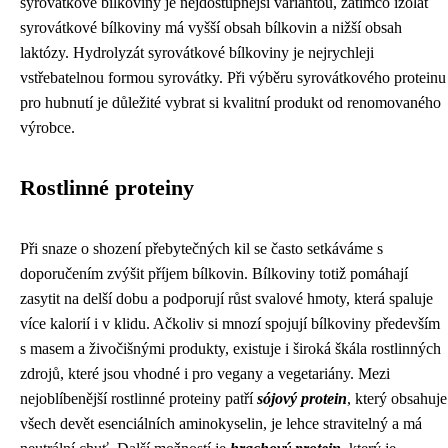
syrovátkové bílkoviny je nejdostupnější variantou, zatímco izolát
syrovátkové bílkoviny má vyšší obsah bílkovin a nižší obsah
laktózy. Hydrolyzát syrovátkové bílkoviny je nejrychleji
vstřebatelnou formou syrovátky. Při výběru syrovátkového proteinu
pro hubnutí je důležité vybrat si kvalitní produkt od renomovaného
výrobce.
Rostlinné proteiny
Při snaze o shození přebytečných kil se často setkáváme s
doporučením zvýšit příjem bílkovin. Bílkoviny totiž pomáhají
zasytit na delší dobu a podporují růst svalové hmoty, která spaluje
více kalorií i v klidu. Ačkoliv si mnozí spojují bílkoviny především
s masem a živočišnými produkty, existuje i široká škála rostlinných
zdrojů, které jsou vhodné i pro vegany a vegetariány. Mezi
nejoblíbenější rostlinné proteiny patří
sójový protein
, který obsahuje
všech devět esenciálních aminokyselin, je lehce stravitelný a má