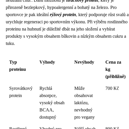
neutrální chuť. Další možností je
hrachový protein
, který je
přirozeně bezlepkový, hypoalergenní a bohatý na železo. Pro
sportovce je pak ideální
rýžový protein
, který podporuje růst svalů a
urychluje regeneraci po sportovním výkonu. Při výběru rostlinného
proteinu na hubnutí je důležité dbát na jeho složení a vybírat
produkty s vysokým obsahem bílkovin a nízkým obsahem cukru a
tuku.
Typ
Výhody
Nevýhody
Cena za
proteinu
kg
(přibližně)
Syrovátkový
Rychlá
Může
700 Kč
protein
absorpce,
obsahovat
vysoký obsah
laktózu,
BCAA,
nevhodný
dostupný
pro vegany
Rostlinný
Vhodný pro
Nižší obsah
800 Kč