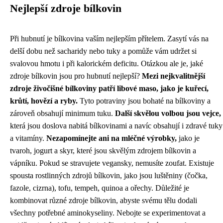
Nejlepší zdroje bílkovin
Při hubnutí je bílkovina vaším nejlepším přítelem. Zasytí vás na
delší dobu než sacharidy nebo tuky a pomůže vám udržet si
svalovou hmotu i při kalorickém deficitu. Otázkou ale je, jaké
zdroje bílkovin jsou pro hubnutí nejlepší?
Mezi nejkvalitnější
zdroje živočišné bílkoviny patří libové maso, jako je kuřecí,
krůtí, hovězí a ryby.
Tyto potraviny jsou bohaté na bílkoviny a
zároveň obsahují minimum tuku.
Další skvělou volbou jsou vejce,
která jsou doslova nabitá bílkovinami a navíc obsahují i zdravé tuky
a vitamíny.
Nezapomínejte ani na mléčné výrobky,
jako je
tvaroh, jogurt a skyr, které jsou skvělým zdrojem bílkovin a
vápníku. Pokud se stravujete vegansky, nemusíte zoufat. Existuje
spousta rostlinných zdrojů bílkovin, jako jsou luštěniny (čočka,
fazole, cizrna), tofu, tempeh, quinoa a ořechy. Důležité je
kombinovat různé zdroje bílkovin, abyste svému tělu dodali
všechny potřebné aminokyseliny. Nebojte se experimentovat a