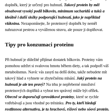
doplněk, který je určený pro hubnutí.
Takový protein by měl
obsahovat vysoký podíl bílkovin, minimum sacharidů a tuků a
ideálně i další složky podporující hubnutí, jako je například
vláknina.
Nezapomínejte, že proteinový doplněk by neměl
nahrazovat pestrou a vyváženou stravu, ale pouze ji doplňovat.
Tipy pro konzumaci proteinu
Při hubnutí je důležité přijímat dostatek bílkovin. Proteiny vám
pomohou udržet si svalovou hmotu během diety, a tak podpoří váš
metabolismus. Navíc vás zasytí na delší dobu, takže nebudete mít
takový hlad a vyhnete se zbytečnému mlsání.
Jaký protein na
hubnutí je ale ten pravý?
Na trhu je nepřeberné množství
proteinových doplňků a vybrat ten správný může být oříšek.
Obecně se doporučují syrovátkové proteiny
, které se rychle
vstřebávají a jsou vhodné po tréninku.
Pro ty, kteří hledají
rostlinnou alternativu, je tu hrachový, rýžový nebo sóový protein.