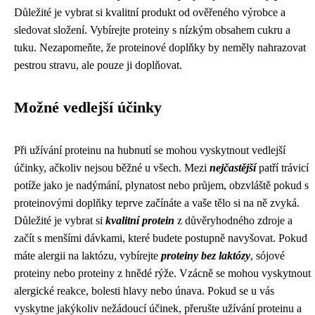
Důležité je vybrat si kvalitní produkt od ověřeného výrobce a
sledovat složení. Vybírejte proteiny s nízkým obsahem cukru a
tuku. Nezapomeňte, že proteinové doplňky by neměly nahrazovat
pestrou stravu, ale pouze ji doplňovat.
Možné vedlejší účinky
Při užívání proteinu na hubnutí se mohou vyskytnout vedlejší
účinky, ačkoliv nejsou běžné u všech. Mezi
nejčastější
patří trávicí
potíže jako je nadýmání, plynatost nebo průjem, obzvláště pokud s
proteinovými doplňky teprve začínáte a vaše tělo si na ně zvyká.
Důležité je vybrat si
kvalitní protein
z důvěryhodného zdroje a
začít s menšími dávkami, které budete postupně navyšovat. Pokud
máte alergii na laktózu, vybírejte
proteiny bez laktózy
, sójové
proteiny nebo proteiny z hnědé rýže. Vzácně se mohou vyskytnout
alergické reakce, bolesti hlavy nebo únava. Pokud se u vás
vyskytne jakýkoliv nežádoucí účinek, přerušte užívání proteinu a