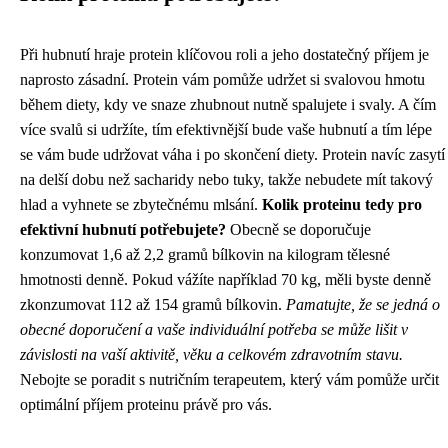
Při hubnutí hraje protein klíčovou roli a jeho dostatečný příjem je
naprosto zásadní. Protein vám pomůže udržet si svalovou hmotu
během diety, kdy ve snaze zhubnout nutně spalujete i svaly. A čím
více svalů si udržíte, tím efektivnější bude vaše hubnutí a tím lépe
se vám bude udržovat váha i po skončení diety. Protein navíc zasytí
na delší dobu než sacharidy nebo tuky, takže nebudete mít takový
hlad a vyhnete se zbytečnému mlsání.
Kolik proteinu tedy pro
efektivní hubnutí potřebujete?
Obecně se doporučuje
konzumovat 1,6 až 2,2 gramů bílkovin na kilogram tělesné
hmotnosti denně. Pokud vážíte například 70 kg, měli byste denně
zkonzumovat 112 až 154 gramů bílkovin.
Pamatujte, že se jedná o
obecné doporučení a vaše individuální potřeba se může lišit v
závislosti na vaší aktivitě, věku a celkovém zdravotním stavu.
Nebojte se poradit s nutričním terapeutem, který vám pomůže určit
optimální příjem proteinu právě pro vás.