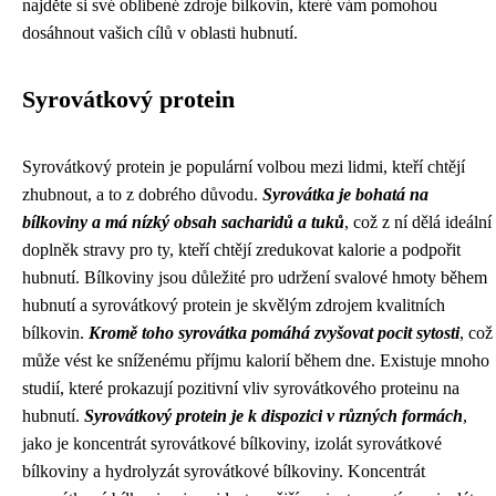
najděte si své oblíbené zdroje bílkovin, které vám pomohou
dosáhnout vašich cílů v oblasti hubnutí.
Syrovátkový protein
Syrovátkový protein je populární volbou mezi lidmi, kteří chtějí
zhubnout, a to z dobrého důvodu.
Syrovátka je bohatá na
bílkoviny a má nízký obsah sacharidů a tuků
, což z ní dělá ideální
doplněk stravy pro ty, kteří chtějí zredukovat kalorie a podpořit
hubnutí. Bílkoviny jsou důležité pro udržení svalové hmoty během
hubnutí a syrovátkový protein je skvělým zdrojem kvalitních
bílkovin.
Kromě toho syrovátka pomáhá zvyšovat pocit sytosti
, což
může vést ke sníženému příjmu kalorií během dne. Existuje mnoho
studií, které prokazují pozitivní vliv syrovátkového proteinu na
hubnutí.
Syrovátkový protein je k dispozici v různých formách
,
jako je koncentrát syrovátkové bílkoviny, izolát syrovátkové
bílkoviny a hydrolyzát syrovátkové bílkoviny. Koncentrát