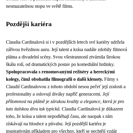
nesmazatelnou stopu ve světě filmu.
Pozdější kariéra
Claudia Cardinalová si i v pozdějších letech své kariéry udržela
zářivou hvězdnou auru. Její talent a krása nadále zdobily filmová
plátna a divadelní scény. Svou všestranností ztvárnila širokou
škálu rolí, od dramatických postav po komediální hrdinky.
Spolupracovala s renomovanými režiséry a hereckými
kolegy, čímž obohatila filmografii o další klenoty.
Filmy s
Claudií Cardinalovou z tohoto období nesou pečeť její zralosti a
profesionality a oslovují diváky napříč generacemi.
Její
přítomnost na plátně je zárukou kvality a elegance, která je pro
tuto italskou divu tak typická.
Claudia Cardinalová je důkazem
toho, že krása a talent nepodléhají času, ale naopak s ním
získávají na hloubce a půvabu. Její pozdější kariéra je
inspirativním příkladem pro všechny, kteří se nechtějí vzdát