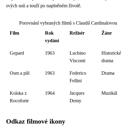
svých snů a touží po naplněném životě.
Porovnání vybraných filmů s Claudií Cardinalovou
Film
Rok
Režisér
Žánr
vydání
Gepard
1963
Luchino
Historické
Visconti
drama
Osm a půl
1963
Federico
Drama
Fellini
Kráska z
1964
Jacques
Muzikál
Rocoforte
Demy
Odkaz filmové ikony