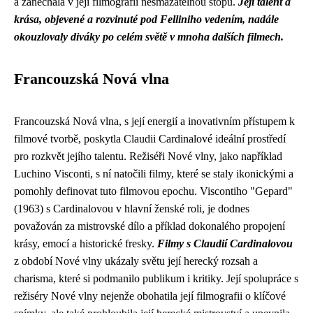
a zanechala v její filmografii nesmazatelnou stopu.
Její talent a
krása, objevené a rozvinuté pod Felliniho vedením, nadále
okouzlovaly diváky po celém světě v mnoha dalších filmech.
Francouzská Nová vlna
Francouzská Nová vlna, s její energií a inovativním přístupem k
filmové tvorbě, poskytla Claudii Cardinalové ideální prostředí
pro rozkvět jejího talentu. Režiséři Nové vlny, jako například
Luchino Visconti, s ní natočili filmy, které se staly ikonickými a
pomohly definovat tuto filmovou epochu. Viscontiho "Gepard"
(1963) s Cardinalovou v hlavní ženské roli, je dodnes
považován za mistrovské dílo a příklad dokonalého propojení
krásy, emocí a historické fresky.
Filmy s Claudií Cardinalovou
z období Nové vlny ukázaly světu její herecký rozsah a
charisma, které si podmanilo publikum i kritiky. Její spolupráce s
režiséry Nové vlny nejenže obohatila její filmografii o klíčové