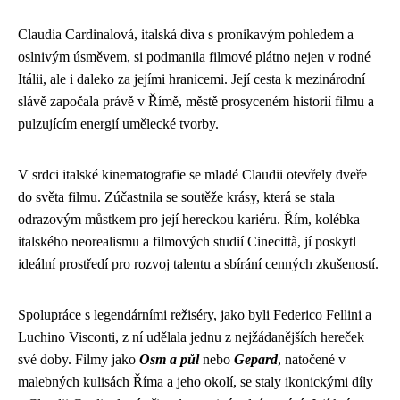
Claudia Cardinalová, italská diva s pronikavým pohledem a
oslnivým úsměvem, si podmanila filmové plátno nejen v rodné
Itálii, ale i daleko za jejími hranicemi. Její cesta k mezinárodní
slávě započala právě v Římě, městě prosyceném historií filmu a
pulzujícím energií umělecké tvorby.
V srdci italské kinematografie se mladé Claudii otevřely dveře
do světa filmu. Zúčastnila se soutěže krásy, která se stala
odrazovým můstkem pro její hereckou kariéru. Řím, kolébka
italského neorealismu a filmových studií Cinecittà, jí poskytl
ideální prostředí pro rozvoj talentu a sbírání cenných zkušeností.
Spolupráce s legendárními režiséry, jako byli Federico Fellini a
Luchino Visconti, z ní udělala jednu z nejžádanějších hereček
své doby. Filmy jako
Osm a půl
nebo
Gepard
, natočené v
malebných kulisách Říma a jeho okolí, se staly ikonickými díly