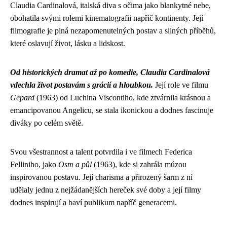
Claudia Cardinalová, italská diva s očima jako blankytné nebe,
obohatila svými rolemi kinematografii napříč kontinenty. Její
filmografie je plná nezapomenutelných postav a silných příběhů,
které oslavují život, lásku a lidskost.
Od historických dramat až po komedie, Claudia Cardinalová
vdechla život postavám s grácií a hloubkou.
Její role ve filmu
Gepard
(1963) od Luchina Viscontiho, kde ztvárnila krásnou a
emancipovanou Angelicu, se stala ikonickou a dodnes fascinuje
diváky po celém světě.
Svou všestrannost a talent potvrdila i ve filmech Federica
Felliniho, jako
Osm a půl
(1963), kde si zahrála múzou
inspirovanou postavu. Její charisma a přirozený šarm z ní
udělaly jednu z nejžádanějších hereček své doby a její filmy
dodnes inspirují a baví publikum napříč generacemi.