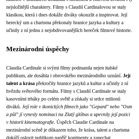
nejsložitější charaktery. Filmy s Claudií Cardinalovou se staly
klasikou, která i dnes dokáže diváky okouzlit a inspirovat. Její
herecký um a charisma překonaly hranice jazyka a kultury a
učinily z ní jednu z nejobdivovanějších hereček filmové historie.
Mezinárodní úspěchy
Claudia Cardinale si svými filmy podmanila nejen italské
publikum, ale dosáhla i obrovského mezinárodního uznání.
Její
talent a krása
překročily hranice jazyků a kultur a učinily z ní
hvězdu světového formátu. Filmy s Claudií Cardinale se staly
kasovními trháky po celém světě a získaly si srdce milionů
diváků.
Její role v ikonických filmech jako "Gepard" nebo "Osm
a půl" jí vynesly nominaci na Zlatý glóbus a upevnily její pozici
v historii kinematografie.
Úspěch Claudie Cardinale na
mezinárodní scéně je důkazem toho, že krása, talent a charisma
dokáží oslovit publikum napříč kontinenty a zanechat