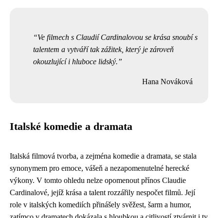
Ve filmech s Claudií Cardinalovou se krása snoubí s
talentem a vytváří tak zážitek, který je zároveň
okouzlující i hluboce lidský.
Hana Nováková
Italské komedie a dramata
Italská filmová tvorba, a zejména komedie a dramata, se stala
synonymem pro emoce, vášeň a nezapomenutelné herecké
výkony. V tomto ohledu nelze opomenout přínos Claudie
Cardinalové, jejíž krása a talent rozzářily nespočet filmů. Její
role v italských komediích přinášely svěžest, šarm a humor,
zatímco v dramatech dokázala s hloubkou a citlivostí ztvárnit i ty