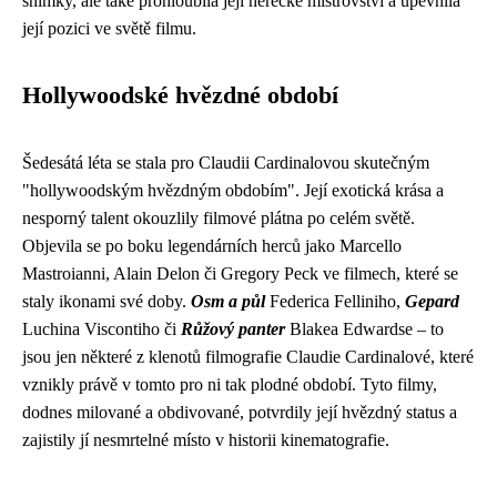
snímky, ale také prohloubila její herecké mistrovství a upevnila
její pozici ve světě filmu.
Hollywoodské hvězdné období
Šedesátá léta se stala pro Claudii Cardinalovou skutečným
"hollywoodským hvězdným obdobím". Její exotická krása a
nesporný talent okouzlily filmové plátna po celém světě.
Objevila se po boku legendárních herců jako Marcello
Mastroianni, Alain Delon či Gregory Peck ve filmech, které se
staly ikonami své doby.
Osm a půl
Federica Felliniho,
Gepard
Luchina Viscontiho či
Růžový panter
Blakea Edwardse – to
jsou jen některé z klenotů filmografie Claudie Cardinalové, které
vznikly právě v tomto pro ni tak plodné období. Tyto filmy,
dodnes milované a obdivované, potvrdily její hvězdný status a
zajistily jí nesmrtelné místo v historii kinematografie.