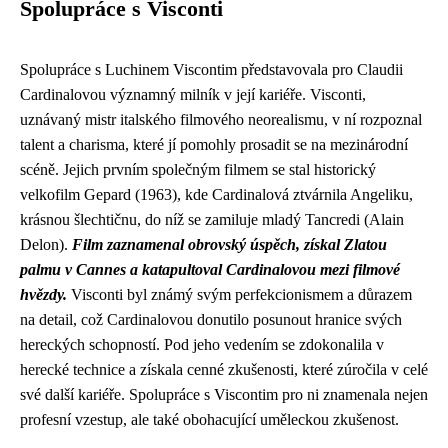
Spolupráce s Visconti
Spolupráce s Luchinem Viscontim představovala pro Claudii
Cardinalovou významný milník v její kariéře. Visconti,
uznávaný mistr italského filmového neorealismu, v ní rozpoznal
talent a charisma, které jí pomohly prosadit se na mezinárodní
scéně. Jejich prvním společným filmem se stal historický
velkofilm Gepard (1963), kde Cardinalová ztvárnila Angeliku,
krásnou šlechtičnu, do níž se zamiluje mladý Tancredi (Alain
Delon).
Film zaznamenal obrovský úspěch, získal Zlatou
palmu v Cannes a katapultoval Cardinalovou mezi filmové
hvězdy.
Visconti byl známý svým perfekcionismem a důrazem
na detail, což Cardinalovou donutilo posunout hranice svých
hereckých schopností. Pod jeho vedením se zdokonalila v
herecké technice a získala cenné zkušenosti, které zúročila v celé
své další kariéře. Spolupráce s Viscontim pro ni znamenala nejen
profesní vzestup, ale také obohacující uměleckou zkušenost.