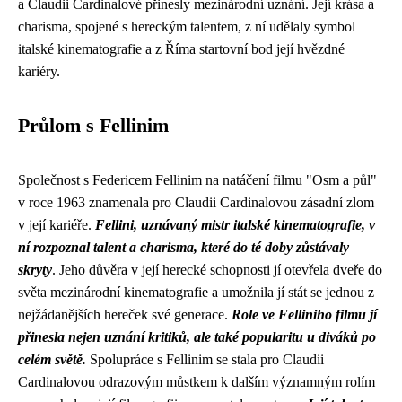
a Claudii Cardinalové přinesly mezinárodní uznání. Její krása a
charisma, spojené s hereckým talentem, z ní udělaly symbol
italské kinematografie a z Říma startovní bod její hvězdné
kariéry.
Průlom s Fellinim
Společnost s Federicem Fellinim na natáčení filmu "Osm a půl"
v roce 1963 znamenala pro Claudii Cardinalovou zásadní zlom
v její kariéře.
Fellini, uznávaný mistr italské kinematografie, v
ní rozpoznal talent a charisma, které do té doby zůstávaly
skryty
. Jeho důvěra v její herecké schopnosti jí otevřela dveře do
světa mezinárodní kinematografie a umožnila jí stát se jednou z
nejžádanějších hereček své generace.
Role ve Felliniho filmu jí
přinesla nejen uznání kritiků, ale také popularitu u diváků po
celém světě.
Spolupráce s Fellinim se stala pro Claudii
Cardinalovou odrazovým můstkem k dalším významným rolím