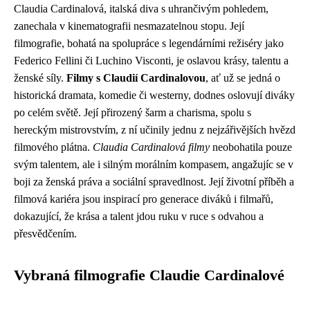
Claudia Cardinalová, italská diva s uhrančivým pohledem,
zanechala v kinematografii nesmazatelnou stopu. Její
filmografie, bohatá na spolupráce s legendárními režiséry jako
Federico Fellini či Luchino Visconti, je oslavou krásy, talentu a
ženské síly.
Filmy s Claudií Cardinalovou
, ať už se jedná o
historická dramata, komedie či westerny, dodnes oslovují diváky
po celém světě. Její přirozený šarm a charisma, spolu s
hereckým mistrovstvím, z ní učinily jednu z nejzářivějších hvězd
filmového plátna.
Claudia Cardinalová filmy
neobohatila pouze
svým talentem, ale i silným morálním kompasem, angažujíc se v
boji za ženská práva a sociální spravedlnost. Její životní příběh a
filmová kariéra jsou inspirací pro generace diváků i filmařů,
dokazující, že krása a talent jdou ruku v ruce s odvahou a
přesvědčením.
Vybraná filmografie Claudie Cardinalové